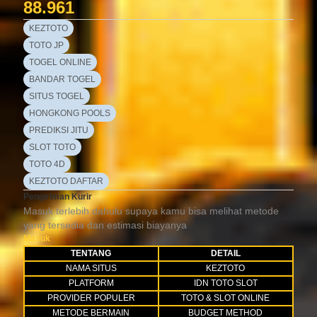
88.961
KEZTOTO
TOTO JP
TOGEL ONLINE
BANDAR TOGEL
SITUS TOGEL
HONGKONG POOLS
PREDIKSI JITU
SLOT TOTO
TOTO 4D
KEZTOTO DAFTAR
Pengiriman Kurir
Masuk terlebih dahulu supaya kamu bisa melihat metode
yang tersedia dan estimasi biayanya
Masuk
TENTANG
DETAIL
NAMA SITUS
KEZTOTO
PLATFORM
IDN TOTO SLOT
PROVIDER POPULER
TOTO & SLOT ONLINE
METODE BERMAIN
BUDGET METHOD