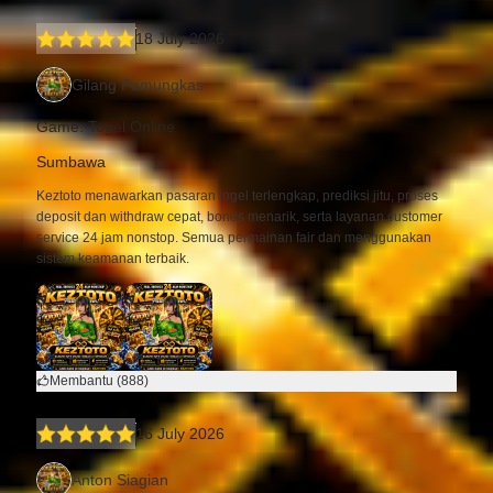
18 July 2026
Gilang Pamungkas
Game: Togel Online
Sumbawa
Keztoto menawarkan pasaran togel terlengkap, prediksi jitu, proses
deposit dan withdraw cepat, bonus menarik, serta layanan customer
service 24 jam nonstop. Semua permainan fair dan menggunakan
sistem keamanan terbaik.
Membantu (888)
16 July 2026
Anton Siagian