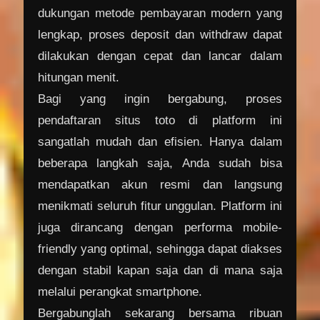
dukungan metode pembayaran modern yang
lengkap, proses deposit dan withdraw dapat
dilakukan dengan cepat dan lancar dalam
hitungan menit.
Bagi yang ingin bergabung, proses
pendaftaran situs toto di platform ini
sangatlah mudah dan efisien. Hanya dalam
beberapa langkah saja, Anda sudah bisa
mendapatkan akun resmi dan langsung
menikmati seluruh fitur unggulan. Platform ini
juga dirancang dengan performa mobile-
friendly yang optimal, sehingga dapat diakses
dengan stabil kapan saja dan di mana saja
melalui perangkat smartphone.
Bergabunglah sekarang bersama ribuan