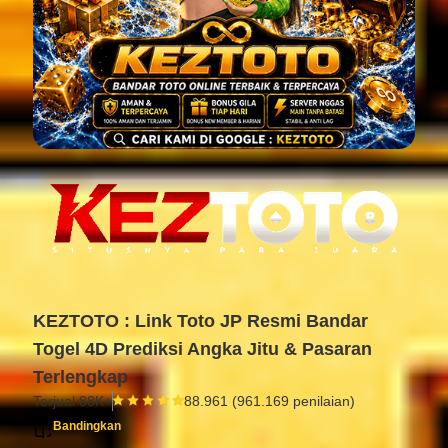
KEZTOTO : Link Toto JP Resmi Bandar
Togel 4D Prediksi Angka Jitu & Pasaran
Terlengkap
Terjual 88K+
88.961 (961.169 penilaian)
Bandingkan