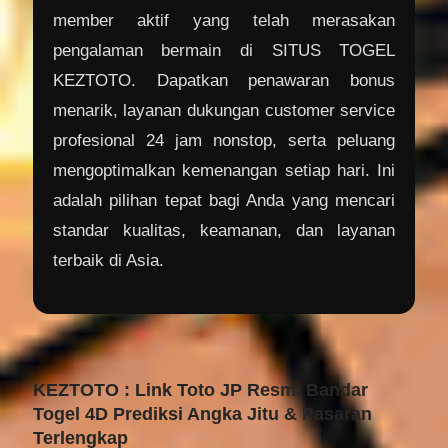
member aktif yang telah merasakan
pengalaman bermain di SITUS TOGEL
KEZTOTO. Dapatkan penawaran bonus
menarik, layanan dukungan customer service
profesional 24 jam nonstop, serta peluang
mengoptimalkan kemenangan setiap hari. Ini
adalah pilihan tepat bagi Anda yang mencari
standar kualitas, keamanan, dan layanan
terbaik di Asia.
KEZTOTO : Link Toto JP Resmi Bandar
Togel 4D Prediksi Angka Jitu & Pasaran
Terlengkap