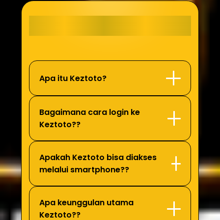
FAQ KEZTOTO
Apa itu Keztoto?
Bagaimana cara login ke
Keztoto??
Apakah Keztoto bisa diakses
melalui smartphone??
Apa keunggulan utama
Keztoto??