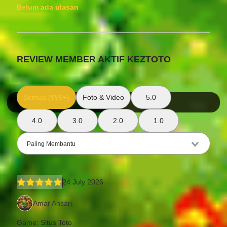
Belum ada ulasan
REVIEW MEMBER AKTIF KEZTOTO
Semua (999+)
Foto & Video
5.0
4.0
3.0
2.0
1.0
Paling Membantu
24 July 2026
Amar Ansari
Game: Situs Toto