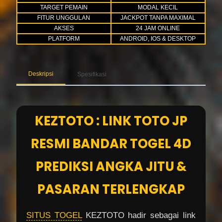
TARGET PEMAIN
MODAL KECIL
FITUR UNGGULAN
JACKPOT TANPA MAXIMAL
AKSES
24 JAM ONLINE
PLATFORM
ANDROID, IOS & DESKTOP
Deskripsi
Spesifikasi
KEZTOTO : LINK TOTO JP
RESMI BANDAR TOGEL 4D
PREDIKSI ANGKA JITU &
PASARAN TERLENGKAP
SITUS TOGEL
KEZTOTO hadir sebagai link