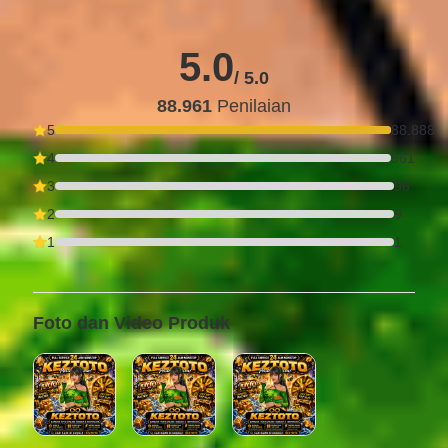
5.0
/ 5.0
88.961
Penilaian
5
88.888
4
961
3
96
2
9
1
1
Foto dan Video Produk