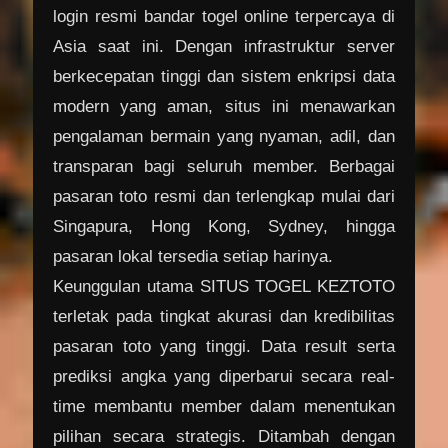
login resmi bandar togel online terpercaya di
Asia saat ini. Dengan infrastruktur server
berkecepatan tinggi dan sistem enkripsi data
modern yang aman, situs ini menawarkan
pengalaman bermain yang nyaman, adil, dan
transparan bagi seluruh member. Berbagai
pasaran toto resmi dan terlengkap mulai dari
Singapura, Hong Kong, Sydney, hingga
pasaran lokal tersedia setiap harinya.
Keunggulan utama SITUS TOGEL KEZTOTO
terletak pada tingkat akurasi dan kredibilitas
pasaran toto yang tinggi. Data result serta
prediksi angka yang diperbarui secara real-
time membantu member dalam menentukan
pilihan secara strategis. Ditambah dengan