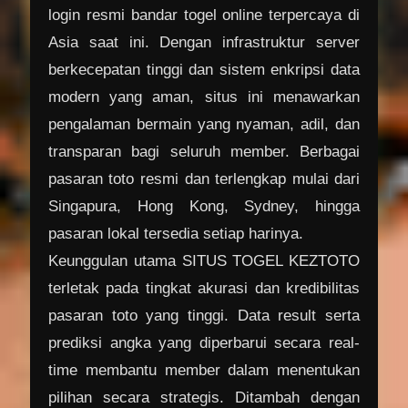
login resmi bandar togel online terpercaya di
Asia saat ini. Dengan infrastruktur server
berkecepatan tinggi dan sistem enkripsi data
modern yang aman, situs ini menawarkan
pengalaman bermain yang nyaman, adil, dan
transparan bagi seluruh member. Berbagai
pasaran toto resmi dan terlengkap mulai dari
Singapura, Hong Kong, Sydney, hingga
pasaran lokal tersedia setiap harinya.
Keunggulan utama SITUS TOGEL KEZTOTO
terletak pada tingkat akurasi dan kredibilitas
pasaran toto yang tinggi. Data result serta
prediksi angka yang diperbarui secara real-
time membantu member dalam menentukan
pilihan secara strategis. Ditambah dengan