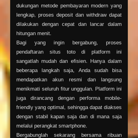
dukungan metode pembayaran modern yang
lengkap, proses deposit dan withdraw dapat
dilakukan dengan cepat dan lancar dalam
hitungan menit.
Bagi yang ingin bergabung, proses
pendaftaran situs toto di platform ini
sangatlah mudah dan efisien. Hanya dalam
beberapa langkah saja, Anda sudah bisa
mendapatkan akun resmi dan langsung
menikmati seluruh fitur unggulan. Platform ini
juga dirancang dengan performa mobile-
friendly yang optimal, sehingga dapat diakses
dengan stabil kapan saja dan di mana saja
melalui perangkat smartphone.
Bergabunglah sekarang bersama ribuan