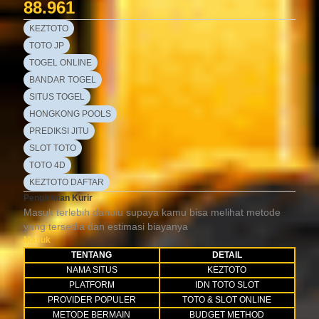
88.961
KEZTOTO
TOTO JP
TOGEL ONLINE
BANDAR TOGEL
SITUS TOGEL
HONGKONG POOLS
PREDIKSI JITU
SLOT TOTO
TOTO 4D
KEZTOTO DAFTAR
Pengiriman Kurir
Masuk terlebih dahulu supaya kamu bisa melihat metode
yang tersedia dan estimasi biayanya
Masuk
TENTANG
DETAIL
NAMA SITUS
KEZTOTO
PLATFORM
IDN TOTO SLOT
PROVIDER POPULER
TOTO & SLOT ONLINE
METODE BERMAIN
BUDGET METHOD