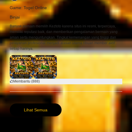
Game: Togel Online
Binjai
Banyak pemain memilih Keztoto karena situs ini resmi, terpercaya,
memiliki reputasi baik, dan memberikan pengalaman bermain yang
aman serta menguntungkan. Tingkat kemenangan yang tinggi dan
pelayanan profesional menjadi alasan utama ribuan member aktif
setiap harinya.
Membantu (888)
Lihat Semua