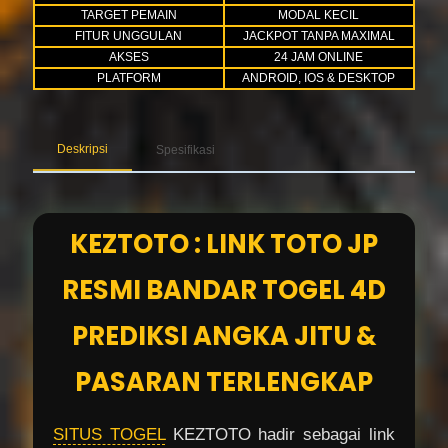
TARGET PEMAIN
MODAL KECIL
FITUR UNGGULAN
JACKPOT TANPA MAXIMAL
AKSES
24 JAM ONLINE
PLATFORM
ANDROID, IOS & DESKTOP
Deskripsi
Spesifikasi
KEZTOTO : LINK TOTO JP
RESMI BANDAR TOGEL 4D
PREDIKSI ANGKA JITU &
PASARAN TERLENGKAP
SITUS TOGEL
KEZTOTO hadir sebagai link