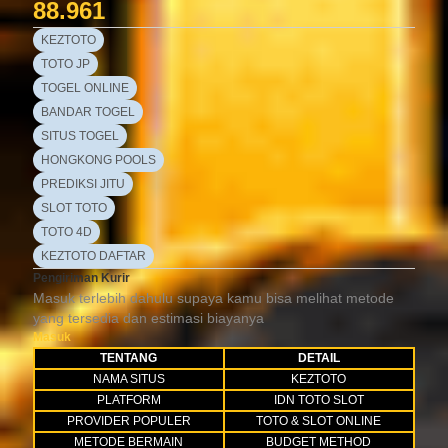
88.961
KEZTOTO
TOTO JP
TOGEL ONLINE
BANDAR TOGEL
SITUS TOGEL
HONGKONG POOLS
PREDIKSI JITU
SLOT TOTO
TOTO 4D
KEZTOTO DAFTAR
Pengiriman Kurir
Masuk terlebih dahulu supaya kamu bisa melihat metode
yang tersedia dan estimasi biayanya
Masuk
TENTANG
DETAIL
NAMA SITUS
KEZTOTO
PLATFORM
IDN TOTO SLOT
PROVIDER POPULER
TOTO & SLOT ONLINE
METODE BERMAIN
BUDGET METHOD