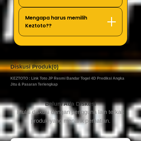
Mengapa harus memilih
Keztoto??
Diskusi Produk(0)
KEZTOTO : Link Toto JP Resmi Bandar Togel 4D Prediksi Angka
Jitu & Pasaran Terlengkap
Belum Ada Diskusi
Mulai diskusi dengan pengguna lain terkait
produk yang menarik perhatian.