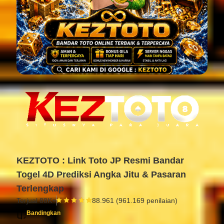
KEZTOTO : Link Toto JP Resmi Bandar
Togel 4D Prediksi Angka Jitu & Pasaran
Terlengkap
Terjual 88K+
88.961 (961.169 penilaian)
Bandingkan