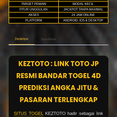
TARGET PEMAIN
MODAL KECIL
FITUR UNGGULAN
JACKPOT TANPA MAXIMAL
AKSES
24 JAM ONLINE
PLATFORM
ANDROID, IOS & DESKTOP
Deskripsi
Spesifikasi
KEZTOTO : LINK TOTO JP
RESMI BANDAR TOGEL 4D
PREDIKSI ANGKA JITU &
PASARAN TERLENGKAP
SITUS TOGEL
KEZTOTO hadir sebagai link