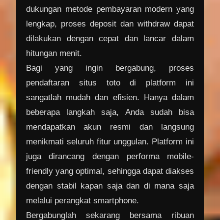
dukungan metode pembayaran modern yang
lengkap, proses deposit dan withdraw dapat
dilakukan dengan cepat dan lancar dalam
hitungan menit.
Bagi yang ingin bergabung, proses
pendaftaran situs toto di platform ini
sangatlah mudah dan efisien. Hanya dalam
beberapa langkah saja, Anda sudah bisa
mendapatkan akun resmi dan langsung
menikmati seluruh fitur unggulan. Platform ini
juga dirancang dengan performa mobile-
friendly yang optimal, sehingga dapat diakses
dengan stabil kapan saja dan di mana saja
melalui perangkat smartphone.
Bergabunglah sekarang bersama ribuan