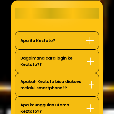
FAQ KEZTOTO
Apa itu Keztoto?
Bagaimana cara login ke
Keztoto??
Apakah Keztoto bisa diakses
melalui smartphone??
Apa keunggulan utama
Keztoto??