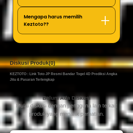
Mengapa harus memilih
Keztoto??
Diskusi Produk(0)
KEZTOTO : Link Toto JP Resmi Bandar Togel 4D Prediksi Angka
Jitu & Pasaran Terlengkap
Belum Ada Diskusi
Mulai diskusi dengan pengguna lain terkait
produk yang menarik perhatian.