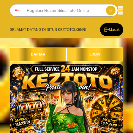
SELAMAT DATANG DI SITUS KEZTOTO
LOGIN!
Masuk
DAFTAR
LOGIN