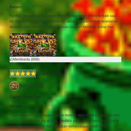
Batam
Keztoto merupakan link login resmi bandar togel online terbaik saat
ini. Proses masuk sangat cepat dan aman dengan sistem keamanan
berlapis yang membuat saya merasa nyaman bermain setiap hari.
Membantu (888)
22 July 2026
Franky Cong
Game: Situs Toto
Medan
Saya sangat puas dengan Keztoto karena menyediakan pasaran toto
paling lengkap dan jitu di Asia. Prediksi yang akurat serta result yang
cepat membantu saya mendapatkan kemenangan lebih sering.