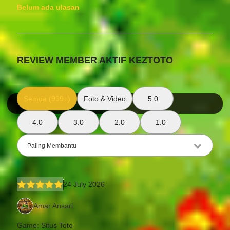
Belum ada ulasan
REVIEW MEMBER AKTIF KEZTOTO
Semua (999+)
Foto & Video
5.0
4.0
3.0
2.0
1.0
Paling Membantu
24 July 2026
Amar Ansari
Game: Situs Toto