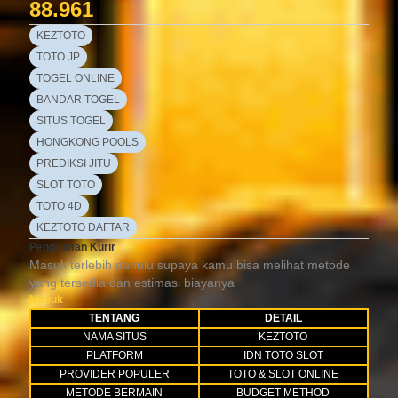
88.961
KEZTOTO
TOTO JP
TOGEL ONLINE
BANDAR TOGEL
SITUS TOGEL
HONGKONG POOLS
PREDIKSI JITU
SLOT TOTO
TOTO 4D
KEZTOTO DAFTAR
Pengiriman Kurir
Masuk terlebih dahulu supaya kamu bisa melihat metode
yang tersedia dan estimasi biayanya
Masuk
TENTANG
DETAIL
NAMA SITUS
KEZTOTO
PLATFORM
IDN TOTO SLOT
PROVIDER POPULER
TOTO & SLOT ONLINE
METODE BERMAIN
BUDGET METHOD