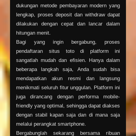
dukungan metode pembayaran modern yang
lengkap, proses deposit dan withdraw dapat
dilakukan dengan cepat dan lancar dalam
hitungan menit.
Bagi yang ingin bergabung, proses
pendaftaran situs toto di platform ini
sangatlah mudah dan efisien. Hanya dalam
beberapa langkah saja, Anda sudah bisa
mendapatkan akun resmi dan langsung
menikmati seluruh fitur unggulan. Platform ini
juga dirancang dengan performa mobile-
friendly yang optimal, sehingga dapat diakses
dengan stabil kapan saja dan di mana saja
melalui perangkat smartphone.
Bergabunglah sekarang bersama ribuan