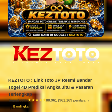
KEZTOTO : Link Toto JP Resmi Bandar
Togel 4D Prediksi Angka Jitu & Pasaran
Terlengkap
Terjual 88K+
88.961 (961.169 penilaian)
Bandingkan