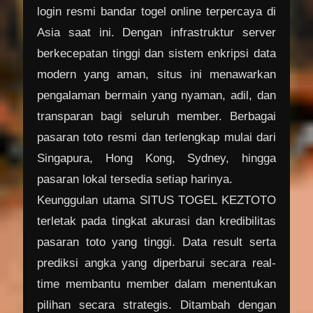
login resmi bandar togel online terpercaya di
Asia saat ini. Dengan infrastruktur server
berkecepatan tinggi dan sistem enkripsi data
modern yang aman, situs ini menawarkan
pengalaman bermain yang nyaman, adil, dan
transparan bagi seluruh member. Berbagai
pasaran toto resmi dan terlengkap mulai dari
Singapura, Hong Kong, Sydney, hingga
pasaran lokal tersedia setiap harinya.
Keunggulan utama SITUS TOGEL KEZTOTO
terletak pada tingkat akurasi dan kredibilitas
pasaran toto yang tinggi. Data result serta
prediksi angka yang diperbarui secara real-
time membantu member dalam menentukan
pilihan secara strategis. Ditambah dengan