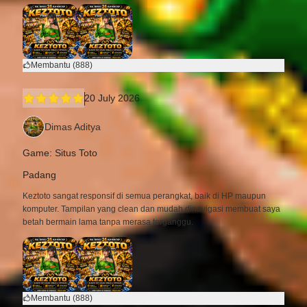
Membantu (888)
20 July 2026
Dimas Aditya
Game: Situs Toto
Padang
Keztoto sangat responsif di semua perangkat, baik di HP maupun
komputer. Tampilan yang clean dan mudah dinavigasi membuat saya
betah bermain lama tanpa merasa terganggu.
Membantu (888)