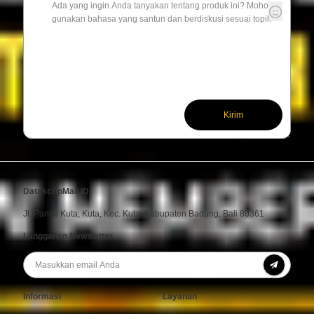
Kirim
DatascripMall.ID
Jl. Pantai Kuta, Kuta, Kec. Kuta, Kabupaten Badung, Bali 80361
Langganan Newsletter
Informasi
Layanan