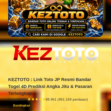
KEZTOTO : Link Toto JP Resmi Bandar
Togel 4D Prediksi Angka Jitu & Pasaran
Terlengkap
Terjual 88K+
88.961 (961.169 penilaian)
Bandingkan