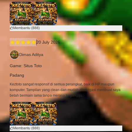
Membantu (888)
20 July 2026
Dimas Aditya
Game: Situs Toto
Padang
Keztoto sangat responsif di semua perangkat, baik di HP maupun
komputer. Tampilan yang clean dan mudah dinavigasi membuat saya
betah bermain lama tanpa merasa terganggu.
Membantu (888)