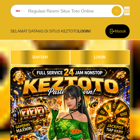
SELAMAT DATANG DI SITUS KEZTOTO
LOGIN!
Masuk
DAFTAR
LOGIN