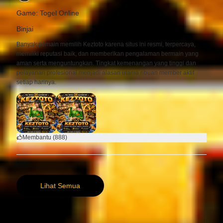
Game: Togel Online
Binjai
Banyak pemain memilih Keztoto karena situs ini resmi, terpercaya,
memiliki reputasi baik, dan memberikan pengalaman bermain yang
aman serta menguntungkan. Tingkat kemenangan yang tinggi dan
pelayanan profesional menjadi alasan utama ribuan member aktif
setiap harinya.
Membantu (888)
Lihat Semua