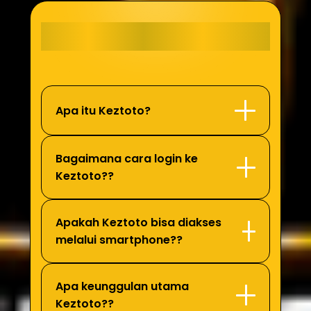
FAQ KEZTOTO
Apa itu Keztoto?
Bagaimana cara login ke
Keztoto??
Apakah Keztoto bisa diakses
melalui smartphone??
Apa keunggulan utama
Keztoto??