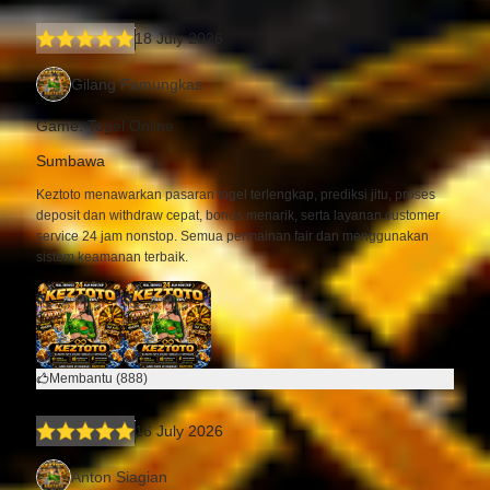
18 July 2026
Gilang Pamungkas
Game: Togel Online
Sumbawa
Keztoto menawarkan pasaran togel terlengkap, prediksi jitu, proses
deposit dan withdraw cepat, bonus menarik, serta layanan customer
service 24 jam nonstop. Semua permainan fair dan menggunakan
sistem keamanan terbaik.
Membantu (888)
16 July 2026
Anton Siagian