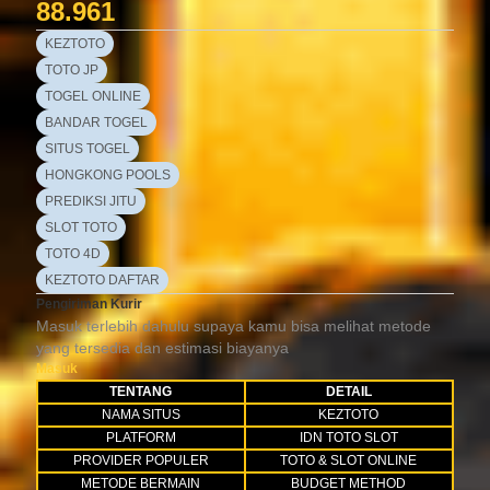
88.961
KEZTOTO
TOTO JP
TOGEL ONLINE
BANDAR TOGEL
SITUS TOGEL
HONGKONG POOLS
PREDIKSI JITU
SLOT TOTO
TOTO 4D
KEZTOTO DAFTAR
Pengiriman Kurir
Masuk terlebih dahulu supaya kamu bisa melihat metode
yang tersedia dan estimasi biayanya
Masuk
TENTANG
DETAIL
NAMA SITUS
KEZTOTO
PLATFORM
IDN TOTO SLOT
PROVIDER POPULER
TOTO & SLOT ONLINE
METODE BERMAIN
BUDGET METHOD