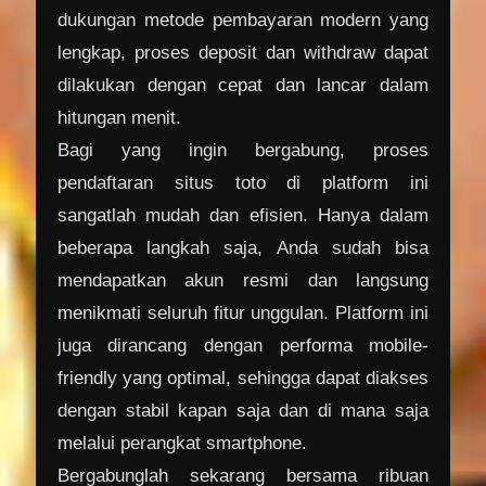
dukungan metode pembayaran modern yang
lengkap, proses deposit dan withdraw dapat
dilakukan dengan cepat dan lancar dalam
hitungan menit.
Bagi yang ingin bergabung, proses
pendaftaran situs toto di platform ini
sangatlah mudah dan efisien. Hanya dalam
beberapa langkah saja, Anda sudah bisa
mendapatkan akun resmi dan langsung
menikmati seluruh fitur unggulan. Platform ini
juga dirancang dengan performa mobile-
friendly yang optimal, sehingga dapat diakses
dengan stabil kapan saja dan di mana saja
melalui perangkat smartphone.
Bergabunglah sekarang bersama ribuan