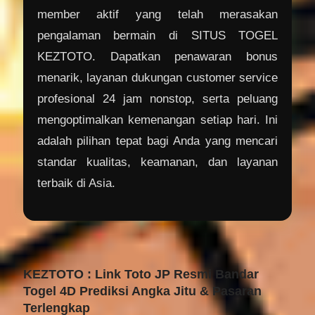
member aktif yang telah merasakan
pengalaman bermain di SITUS TOGEL
KEZTOTO. Dapatkan penawaran bonus
menarik, layanan dukungan customer service
profesional 24 jam nonstop, serta peluang
mengoptimalkan kemenangan setiap hari. Ini
adalah pilihan tepat bagi Anda yang mencari
standar kualitas, keamanan, dan layanan
terbaik di Asia.
KEZTOTO : Link Toto JP Resmi Bandar
Togel 4D Prediksi Angka Jitu & Pasaran
Terlengkap