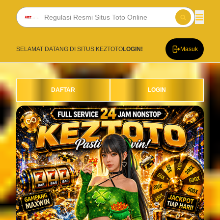
SELAMAT DATANG DI SITUS KEZTOTO
LOGIN!
Masuk
DAFTAR
LOGIN