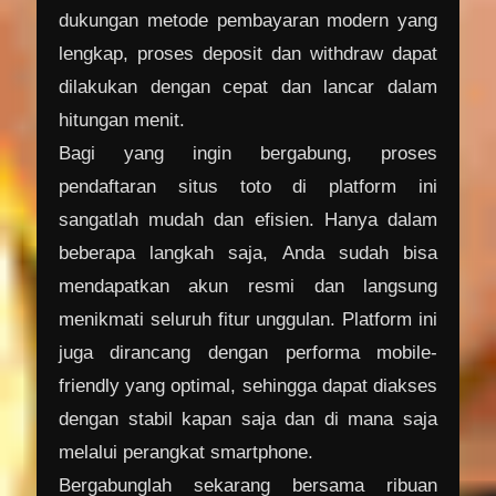
dukungan metode pembayaran modern yang
lengkap, proses deposit dan withdraw dapat
dilakukan dengan cepat dan lancar dalam
hitungan menit.
Bagi yang ingin bergabung, proses
pendaftaran situs toto di platform ini
sangatlah mudah dan efisien. Hanya dalam
beberapa langkah saja, Anda sudah bisa
mendapatkan akun resmi dan langsung
menikmati seluruh fitur unggulan. Platform ini
juga dirancang dengan performa mobile-
friendly yang optimal, sehingga dapat diakses
dengan stabil kapan saja dan di mana saja
melalui perangkat smartphone.
Bergabunglah sekarang bersama ribuan