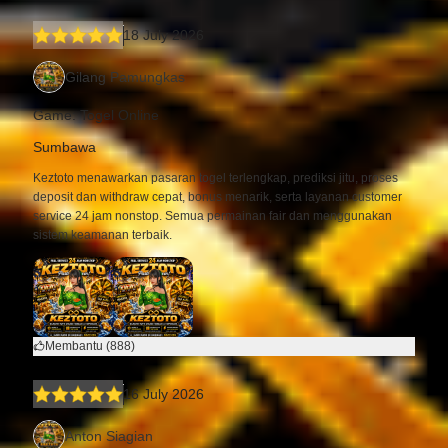
18 July 2026
Gilang Pamungkas
Game: Togel Online
Sumbawa
Keztoto menawarkan pasaran togel terlengkap, prediksi jitu, proses
deposit dan withdraw cepat, bonus menarik, serta layanan customer
service 24 jam nonstop. Semua permainan fair dan menggunakan
sistem keamanan terbaik.
Membantu (888)
16 July 2026
Anton Siagian