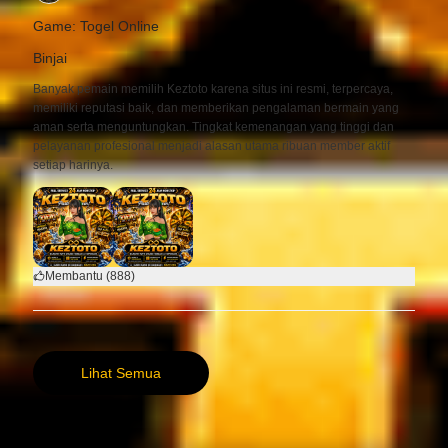
Game: Togel Online
Binjai
Banyak pemain memilih Keztoto karena situs ini resmi, terpercaya,
memiliki reputasi baik, dan memberikan pengalaman bermain yang
aman serta menguntungkan. Tingkat kemenangan yang tinggi dan
pelayanan profesional menjadi alasan utama ribuan member aktif
setiap harinya.
Membantu (888)
Lihat Semua