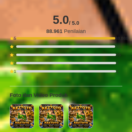
5.0
/ 5.0
88.961
Penilaian
5
88.888
4
961
3
96
2
9
1
1
Foto dan Video Produk