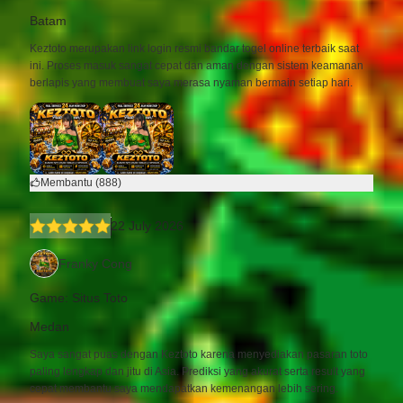
Batam
Keztoto merupakan link login resmi bandar togel online terbaik saat
ini. Proses masuk sangat cepat dan aman dengan sistem keamanan
berlapis yang membuat saya merasa nyaman bermain setiap hari.
Membantu (888)
22 July 2026
Franky Cong
Game: Situs Toto
Medan
Saya sangat puas dengan Keztoto karena menyediakan pasaran toto
paling lengkap dan jitu di Asia. Prediksi yang akurat serta result yang
cepat membantu saya mendapatkan kemenangan lebih sering.