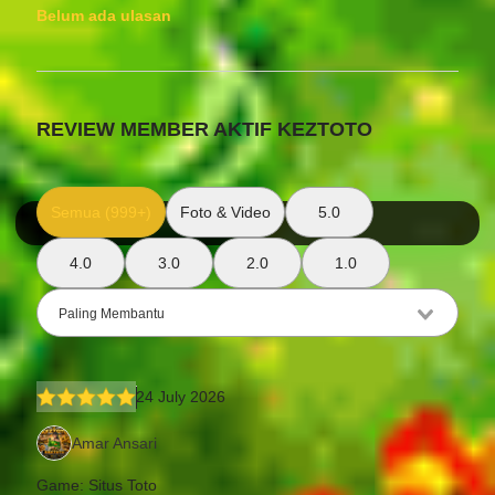
Belum ada ulasan
REVIEW MEMBER AKTIF KEZTOTO
Semua (999+)
Foto & Video
5.0
4.0
3.0
2.0
1.0
Paling Membantu
24 July 2026
Amar Ansari
Game: Situs Toto