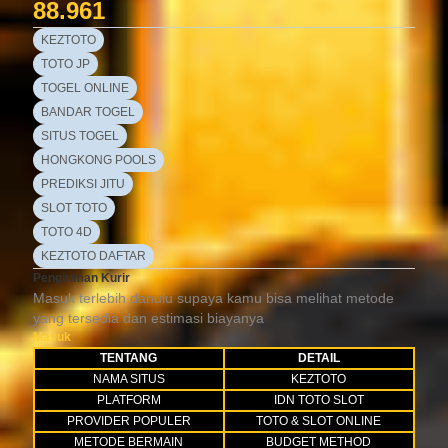
88.961
KEZTOTO
TOTO JP
TOGEL ONLINE
BANDAR TOGEL
SITUS TOGEL
HONGKONG POOLS
PREDIKSI JITU
SLOT TOTO
TOTO 4D
KEZTOTO DAFTAR
Pengiriman Kurir
Masuk terlebih dahulu supaya kamu bisa melihat metode
yang tersedia dan estimasi biayanya
Masuk
TENTANG
DETAIL
NAMA SITUS
KEZTOTO
PLATFORM
IDN TOTO SLOT
PROVIDER POPULER
TOTO & SLOT ONLINE
METODE BERMAIN
BUDGET METHOD