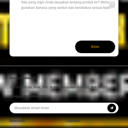
Kirim
DatascripMall.ID
Jl. Pantai Kuta, Kuta, Kec. Kuta, Kabupaten Badung, Bali 80361
Langganan Newsletter
Informasi
Layanan