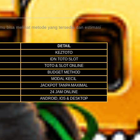
mu bisa melihat metode yang tersedia dan estimasi
DETAIL
KEZTOTO
IDN TOTO SLOT
TOTO & SLOT ONLINE
BUDGET METHOD
MODAL KECIL
JACKPOT TANPA MAXIMAL
24 JAM ONLINE
ANDROID, IOS & DESKTOP