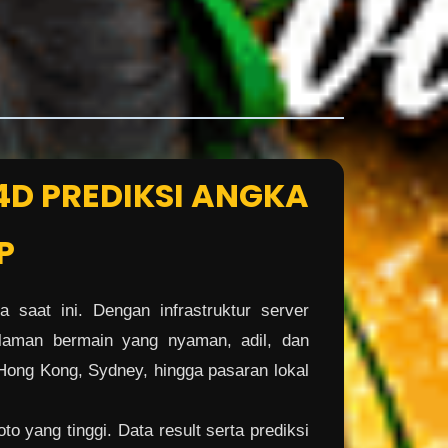
 4D PREDIKSI ANGKA
P
 saat ini. Dengan infrastruktur server
alaman bermain yang nyaman, adil, dan
 Hong Kong, Sydney, hingga pasaran lokal
 yang tinggi. Data result serta prediksi