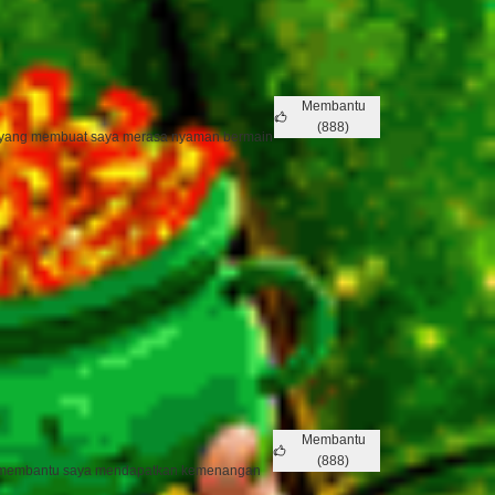
Membantu
(888)
pis yang membuat saya merasa nyaman bermain
Membantu
(888)
epat membantu saya mendapatkan kemenangan