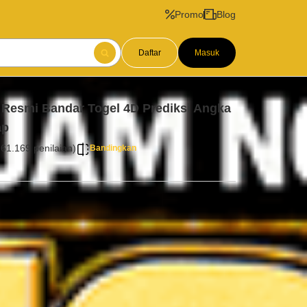
Promo
Blog
Daftar
Masuk
 Resmi Bandar Togel 4D Prediksi Angka
ap
61.169 penilaian)
Bandingkan