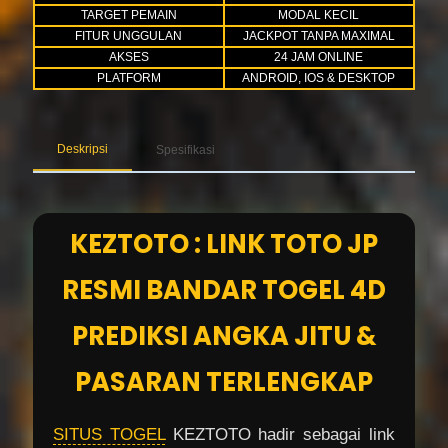
TARGET PEMAIN
MODAL KECIL
FITUR UNGGULAN
JACKPOT TANPA MAXIMAL
AKSES
24 JAM ONLINE
PLATFORM
ANDROID, IOS & DESKTOP
Deskripsi
Spesifikasi
KEZTOTO : LINK TOTO JP
RESMI BANDAR TOGEL 4D
PREDIKSI ANGKA JITU &
PASARAN TERLENGKAP
SITUS TOGEL
KEZTOTO hadir sebagai link