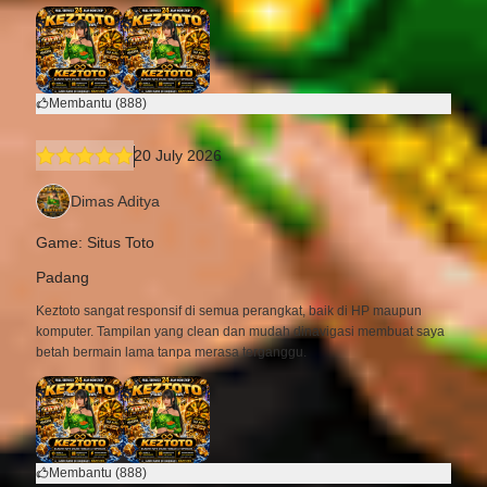
Membantu (888)
20 July 2026
Dimas Aditya
Game: Situs Toto
Padang
Keztoto sangat responsif di semua perangkat, baik di HP maupun
komputer. Tampilan yang clean dan mudah dinavigasi membuat saya
betah bermain lama tanpa merasa terganggu.
Membantu (888)