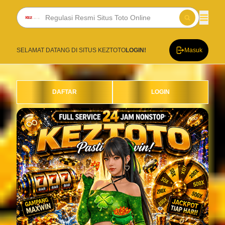
SELAMAT DATANG DI SITUS KEZTOTO
LOGIN!
Masuk
DAFTAR
LOGIN