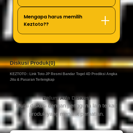
Mengapa harus memilih
Keztoto??
Diskusi Produk(0)
KEZTOTO : Link Toto JP Resmi Bandar Togel 4D Prediksi Angka
Jitu & Pasaran Terlengkap
Belum Ada Diskusi
Mulai diskusi dengan pengguna lain terkait
produk yang menarik perhatian.