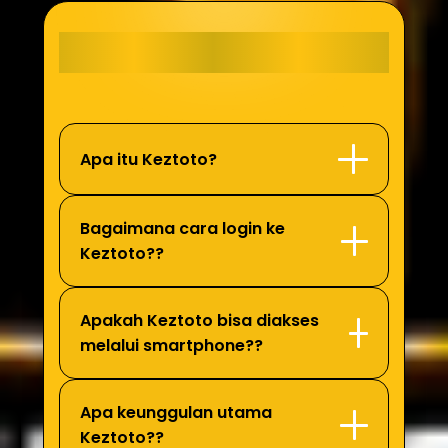
FAQ KEZTOTO
Apa itu Keztoto?
Bagaimana cara login ke
Keztoto??
Apakah Keztoto bisa diakses
melalui smartphone??
Apa keunggulan utama
Keztoto??