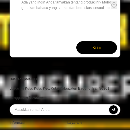
Kirim
DatascripMall.ID
Jl. Pantai Kuta, Kuta, Kec. Kuta, Kabupaten Badung, Bali 80361
Langganan Newsletter
Informasi
Layanan