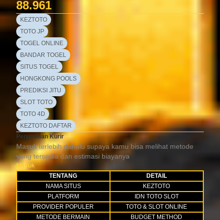
88.961
KEZTOTO
TOTO JP
TOGEL ONLINE
BANDAR TOGEL
SITUS TOGEL
HONGKONG POOLS
PREDIKSI JITU
SLOT TOTO
TOTO 4D
KEZTOTO DAFTAR
Pengiriman Kurir
Masuk terlebih dahulu supaya kamu bisa melihat metode
yang tersedia dan estimasi biayanya
Masuk
TENTANG
DETAIL
NAMA SITUS
KEZTOTO
PLATFORM
IDN TOTO SLOT
PROVIDER POPULER
TOTO & SLOT ONLINE
METODE BERMAIN
BUDGET METHOD