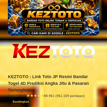
KEZTOTO : Link Toto JP Resmi Bandar
Togel 4D Prediksi Angka Jitu & Pasaran
Terlengkap
Terjual 88K+
88.961 (961.169 penilaian)
Bandingkan