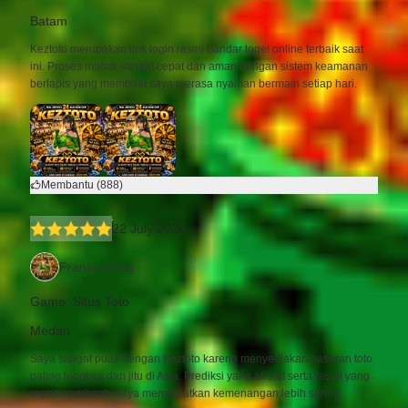
Batam
Keztoto merupakan link login resmi bandar togel online terbaik saat
ini. Proses masuk sangat cepat dan aman dengan sistem keamanan
berlapis yang membuat saya merasa nyaman bermain setiap hari.
Membantu (888)
22 July 2026
Franky Cong
Game: Situs Toto
Medan
Saya sangat puas dengan Keztoto karena menyediakan pasaran toto
paling lengkap dan jitu di Asia. Prediksi yang akurat serta result yang
cepat membantu saya mendapatkan kemenangan lebih sering.