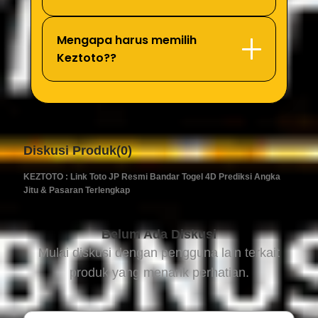
Mengapa harus memilih
Keztoto??
Diskusi Produk(0)
KEZTOTO : Link Toto JP Resmi Bandar Togel 4D Prediksi Angka
Jitu & Pasaran Terlengkap
Belum Ada Diskusi
Mulai diskusi dengan pengguna lain terkait
produk yang menarik perhatian.