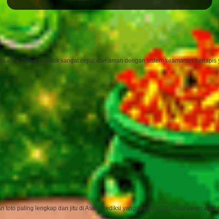
aik saat ini. Proses masuk sangat cepat dan aman dengan sistem keamanan berla
toto paling lengkap dan jitu di Asia. Prediksi yang akurat serta result yang c