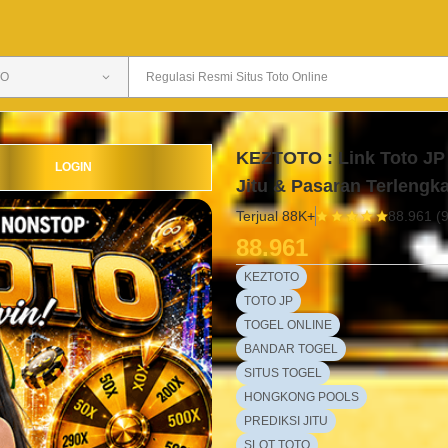
TO
KEZTOTO : Link Toto JP
LOGIN
Jitu & Pasaran Terlengk
Terjual 88K+
88.961 (9
88.961
KEZTOTO
TOTO JP
TOGEL ONLINE
BANDAR TOGEL
SITUS TOGEL
HONGKONG POOLS
PREDIKSI JITU
SLOT TOTO