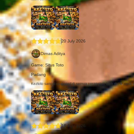
20 July 2026
Dimas Aditya
Game: Situs Toto
Padang
Keztoto sangat responsif di semua perangkat, baik di HP ma
18 July 2026