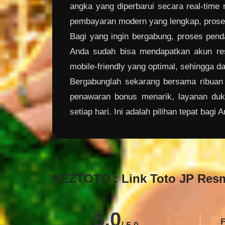
angka yang diperbarui secara real-tim
pembayaran modern yang lengkap, proses
Bagi yang ingin bergabung, proses penda
Anda sudah bisa mendapatkan akun resm
mobile-friendly yang optimal, sehingga d
Bergabunglah sekarang bersama ribua
penawaran bonus menarik, layanan duk
setiap hari. Ini adalah pilihan tepat bag
KEZTOTO : Link Toto JP Resmi
5.0