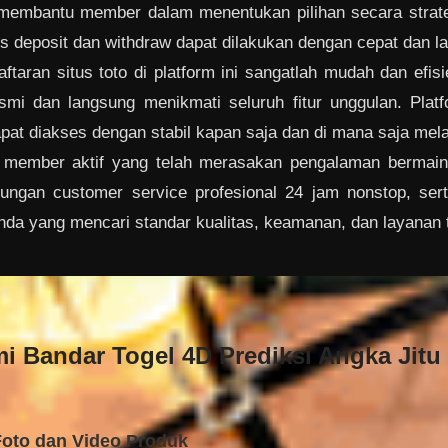
e membantu member dalam menentukan pilihan secara stra
 deposit dan withdraw dapat dilakukan dengan cepat dan la
ftaran situs toto di platform ini sangatlah mudah dan efi
i dan langsung menikmati seluruh fitur unggulan. Platf
apat diakses dengan stabil kapan saja dan di mana saja mel
n member aktif yang telah merasakan pengalaman berm
ungan customer service profesional 24 jam nonstop, se
i Anda yang mencari standar kualitas, keamanan, dan layanan t
 Bandar Togel 4D Prediksi Angka Jitu
Foto dan Video Produk