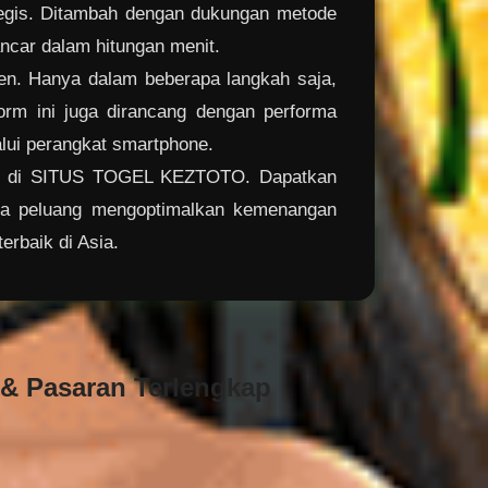
tegis. Ditambah dengan dukungan metode
ncar dalam hitungan menit.
sien. Hanya dalam beberapa langkah saja,
orm ini juga dirancang dengan performa
alui perangkat smartphone.
ain di SITUS TOGEL KEZTOTO. Dapatkan
rta peluang mengoptimalkan kemenangan
erbaik di Asia.
 & Pasaran Terlengkap