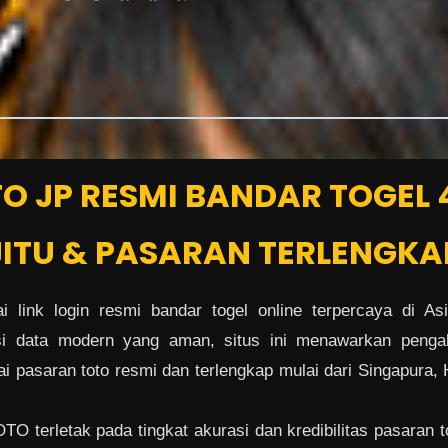
TO JP RESMI BANDAR TOGEL
JITU & PASARAN TERLENGKA
ink login resmi bandar togel online terpercaya di Asia
psi data modern yang aman, situs ini menawarkan peng
i pasaran toto resmi dan terlengkap mulai dari Singapura,
rletak pada tingkat akurasi dan kredibilitas pasaran toto