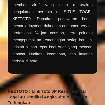
member aktif yang telah merasakan
pengalaman bermain di SITUS TOGEL
KEZTOTO. Dapatkan penawaran bonus
menarik, layanan dukungan customer service
profesional 24 jam nonstop, serta peluang
mengoptimalkan kemenangan setiap hari. Ini
adalah pilihan tepat bagi Anda yang mencari
standar kualitas, keamanan, dan layanan
terbaik di Asia.
KEZTOTO : Link Toto JP Resmi Bandar
Togel 4D Prediksi Angka Jitu & Pasaran
Terlengkap