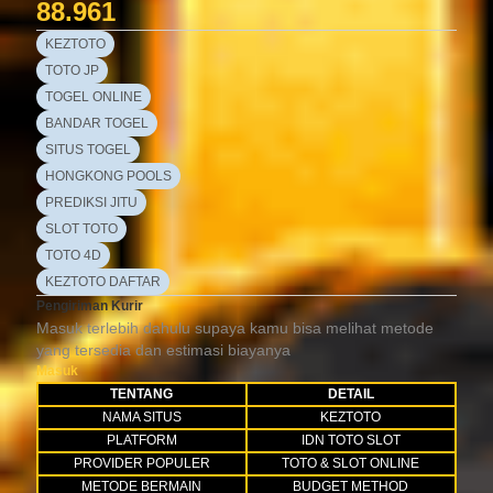
88.961
KEZTOTO
TOTO JP
TOGEL ONLINE
BANDAR TOGEL
SITUS TOGEL
HONGKONG POOLS
PREDIKSI JITU
SLOT TOTO
TOTO 4D
KEZTOTO DAFTAR
Pengiriman Kurir
Masuk terlebih dahulu supaya kamu bisa melihat metode
yang tersedia dan estimasi biayanya
Masuk
TENTANG
DETAIL
NAMA SITUS
KEZTOTO
PLATFORM
IDN TOTO SLOT
PROVIDER POPULER
TOTO & SLOT ONLINE
METODE BERMAIN
BUDGET METHOD