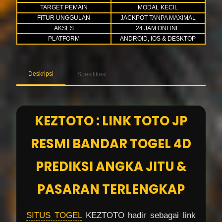
TARGET PEMAIN
MODAL KECIL
FITUR UNGGULAN
JACKPOT TANPA MAXIMAL
AKSES
24 JAM ONLINE
PLATFORM
ANDROID, IOS & DESKTOP
Deskripsi
Spesifikasi
KEZTOTO : LINK TOTO JP
RESMI BANDAR TOGEL 4D
PREDIKSI ANGKA JITU &
PASARAN TERLENGKAP
SITUS TOGEL
KEZTOTO hadir sebagai link