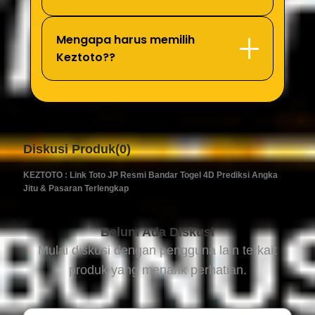
Mengapa harus memilih
Keztoto??
Diskusi Produk(0)
KEZTOTO : Link Toto JP Resmi Bandar Togel 4D Prediksi Angka
Jitu & Pasaran Terlengkap
Belum Ada Diskusi
Mulai diskusi dengan pengguna lain terkait
produk yang menarik perhatian.