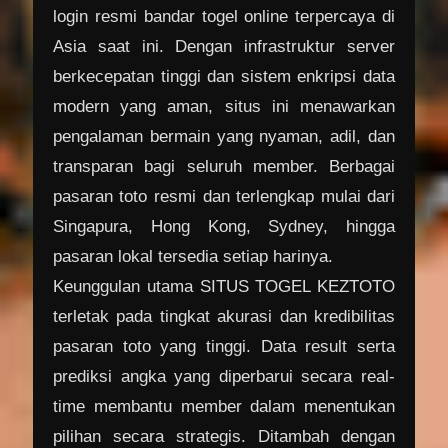
login resmi bandar togel online terpercaya di
Asia saat ini. Dengan infrastruktur server
berkecepatan tinggi dan sistem enkripsi data
modern yang aman, situs ini menawarkan
pengalaman bermain yang nyaman, adil, dan
transparan bagi seluruh member. Berbagai
pasaran toto resmi dan terlengkap mulai dari
Singapura, Hong Kong, Sydney, hingga
pasaran lokal tersedia setiap harinya.
Keunggulan utama SITUS TOGEL KEZTOTO
terletak pada tingkat akurasi dan kredibilitas
pasaran toto yang tinggi. Data result serta
prediksi angka yang diperbarui secara real-
time membantu member dalam menentukan
pilihan secara strategis. Ditambah dengan