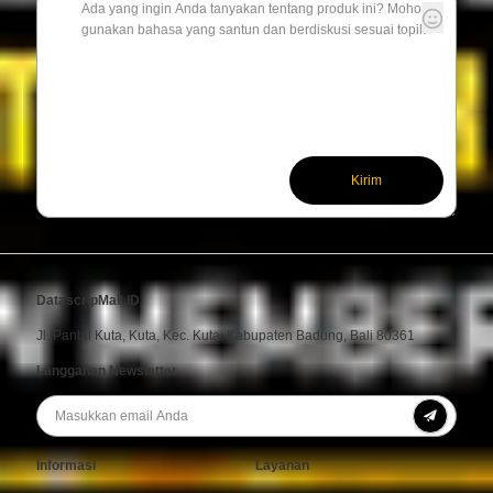
Kirim
DatascripMall.ID
Jl. Pantai Kuta, Kuta, Kec. Kuta, Kabupaten Badung, Bali 80361
Langganan Newsletter
Informasi
Layanan