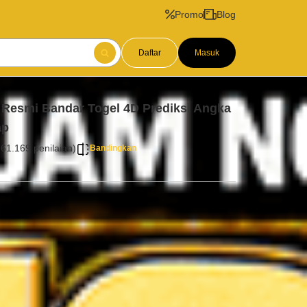
Promo
Blog
Daftar
Masuk
 Resmi Bandar Togel 4D Prediksi Angka
ap
61.169 penilaian)
Bandingkan