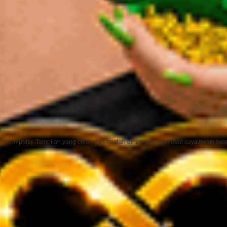
upun komputer. Tampilan yang clean dan mudah dinavigasi membuat saya betah be