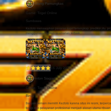
Gilang Pamungkas
Game: Togel Online
Sumbawa
Keztoto menawarkan pasaran togel terlengkap, prediksi jitu, p
menggunakan sistem keamanan terbaik.
16 July 2026
Anton Siagian
Game: Togel Online
Binjai
Banyak pemain memilih Keztoto karena situs ini resmi, terpe
tinggi dan pelayanan profesional menjadi alasan utama ribuan 