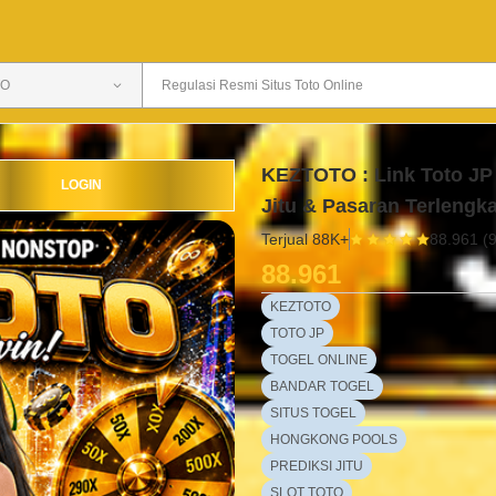
TO
KEZTOTO : Link Toto JP
LOGIN
Jitu & Pasaran Terlengk
Terjual 88K+
88.961 (9
88.961
KEZTOTO
TOTO JP
TOGEL ONLINE
BANDAR TOGEL
SITUS TOGEL
HONGKONG POOLS
PREDIKSI JITU
SLOT TOTO