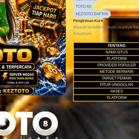
TOTO 4D
KEZTOTO DAFTAR
Pengiriman Kurir
Masuk terlebih dahulu supaya ka
biayanya
Masuk
TENTANG
NAMA SITUS
PLATFORM
PROVIDER POPULER
METODE BERMAIN
TARGET PEMAIN
FITUR UNGGULAN
AKSES
PLATFORM