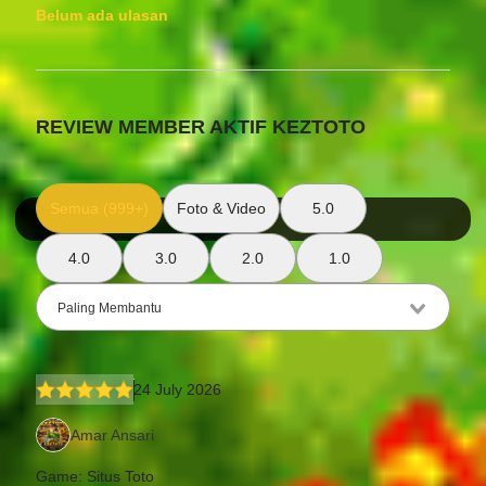
Belum ada ulasan
REVIEW MEMBER AKTIF KEZTOTO
Semua (999+)
Foto & Video
5.0
4.0
3.0
2.0
1.0
Paling Membantu
24 July 2026
Amar Ansari
Game: Situs Toto