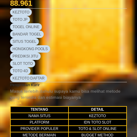
88.961
KEZTOTO
TOTO JP
TOGEL ONLINE
BANDAR TOGEL
SITUS TOGEL
HONGKONG POOLS
PREDIKSI JITU
SLOT TOTO
TOTO 4D
KEZTOTO DAFTAR
Pengiriman Kurir
Masuk terlebih dahulu supaya kamu bisa melihat metode
yang tersedia dan estimasi biayanya
Masuk
TENTANG
DETAIL
NAMA SITUS
KEZTOTO
PLATFORM
IDN TOTO SLOT
PROVIDER POPULER
TOTO & SLOT ONLINE
METODE BERMAIN
BUDGET METHOD