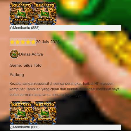
Membantu (888)
20 July 2026
Dimas Aditya
Game: Situs Toto
Padang
Keztoto sangat responsif di semua perangkat, baik di HP maupun
komputer. Tampilan yang clean dan mudah dinavigasi membuat saya
betah bermain lama tanpa merasa terganggu.
Membantu (888)