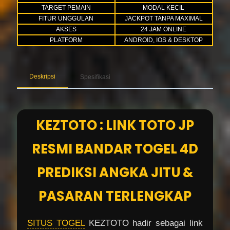
TARGET PEMAIN
MODAL KECIL
FITUR UNGGULAN
JACKPOT TANPA MAXIMAL
AKSES
24 JAM ONLINE
PLATFORM
ANDROID, IOS & DESKTOP
Deskripsi
Spesifikasi
KEZTOTO : LINK TOTO JP
RESMI BANDAR TOGEL 4D
PREDIKSI ANGKA JITU &
PASARAN TERLENGKAP
SITUS TOGEL
KEZTOTO hadir sebagai link