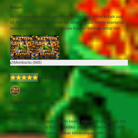
Batam
Keztoto merupakan link login resmi bandar togel online terbaik saat
ini. Proses masuk sangat cepat dan aman dengan sistem keamanan
berlapis yang membuat saya merasa nyaman bermain setiap hari.
Membantu (888)
22 July 2026
Franky Cong
Game: Situs Toto
Medan
Saya sangat puas dengan Keztoto karena menyediakan pasaran toto
paling lengkap dan jitu di Asia. Prediksi yang akurat serta result yang
cepat membantu saya mendapatkan kemenangan lebih sering.