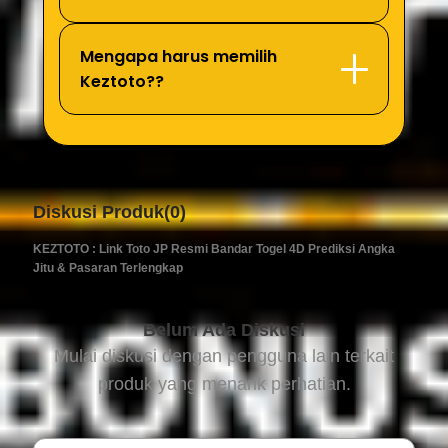
Mengapa harus memilih
Keztoto??
Diskusi Produk(0)
KEZTOTO : Link Toto JP Resmi Bandar Togel 4D Prediksi Angka
Jitu & Pasaran Terlengkap
Belum Ada Diskusi
Mulai diskusi dengan pengguna lain terkait
produk yang menarik perhatian.