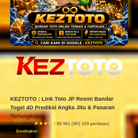
KEZTOTO : Link Toto JP Resmi Bandar
Togel 4D Prediksi Angka Jitu & Pasaran
Terlengkap
Terjual 88K+
88.961 (961.169 penilaian)
Bandingkan