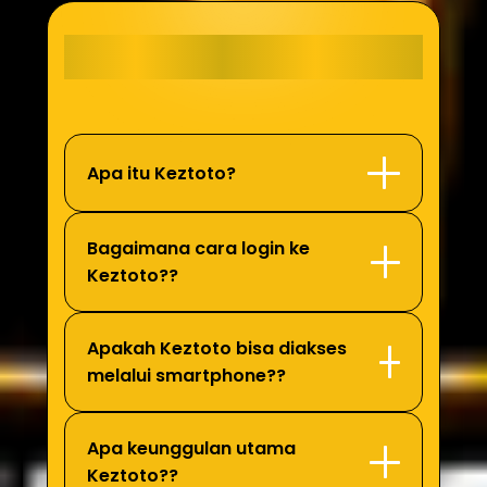
FAQ KEZTOTO
Apa itu Keztoto?
Bagaimana cara login ke
Keztoto??
Apakah Keztoto bisa diakses
melalui smartphone??
Apa keunggulan utama
Keztoto??