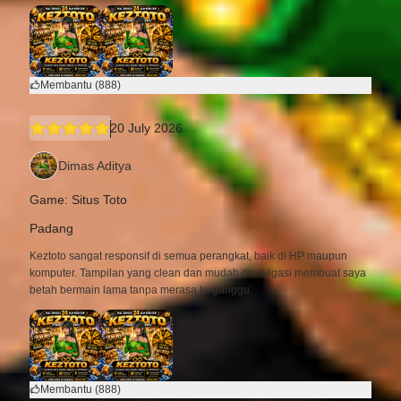
Membantu (888)
20 July 2026
Dimas Aditya
Game: Situs Toto
Padang
Keztoto sangat responsif di semua perangkat, baik di HP maupun
komputer. Tampilan yang clean dan mudah dinavigasi membuat saya
betah bermain lama tanpa merasa terganggu.
Membantu (888)