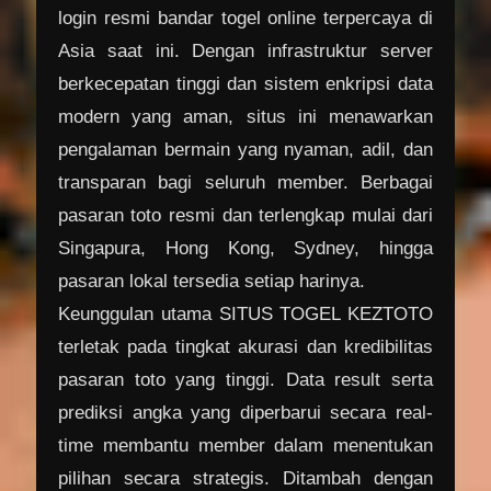
login resmi bandar togel online terpercaya di
Asia saat ini. Dengan infrastruktur server
berkecepatan tinggi dan sistem enkripsi data
modern yang aman, situs ini menawarkan
pengalaman bermain yang nyaman, adil, dan
transparan bagi seluruh member. Berbagai
pasaran toto resmi dan terlengkap mulai dari
Singapura, Hong Kong, Sydney, hingga
pasaran lokal tersedia setiap harinya.
Keunggulan utama SITUS TOGEL KEZTOTO
terletak pada tingkat akurasi dan kredibilitas
pasaran toto yang tinggi. Data result serta
prediksi angka yang diperbarui secara real-
time membantu member dalam menentukan
pilihan secara strategis. Ditambah dengan