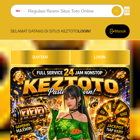
SELAMAT DATANG DI SITUS KEZTOTO
LOGIN!
Masuk
DAFTAR
LOGIN