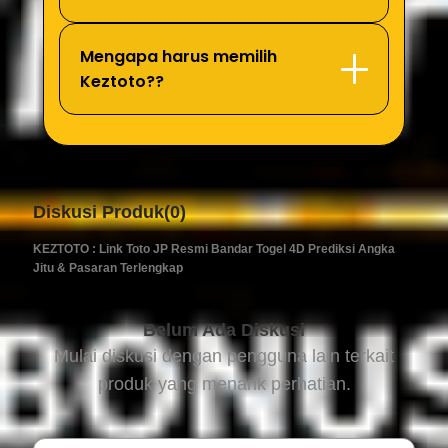
Mengapa harus memilih
Keztoto??
Diskusi Produk(0)
KEZTOTO : Link Toto JP Resmi Bandar Togel 4D Prediksi Angka
Jitu & Pasaran Terlengkap
Belum Ada Diskusi
Mulai diskusi dengan pengguna lain terkait
produk yang menarik perhatian.