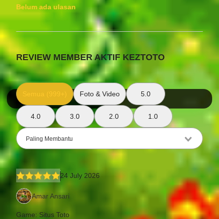
Belum ada ulasan
REVIEW MEMBER AKTIF KEZTOTO
Semua (999+)
Foto & Video
5.0
4.0
3.0
2.0
1.0
Paling Membantu
24 July 2026
Amar Ansari
Game: Situs Toto