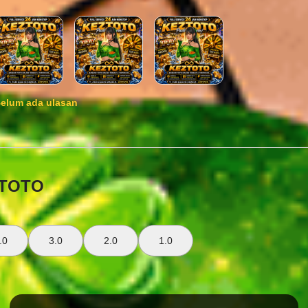
elum ada ulasan
ZTOTO
.0
3.0
2.0
1.0