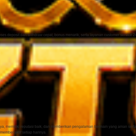
roses deposit dan withdraw cepat, bonus menarik, serta layanan customer service
rcaya, memiliki reputasi baik, dan memberikan pengalaman bermain yang aman se
member aktif setiap harinya.