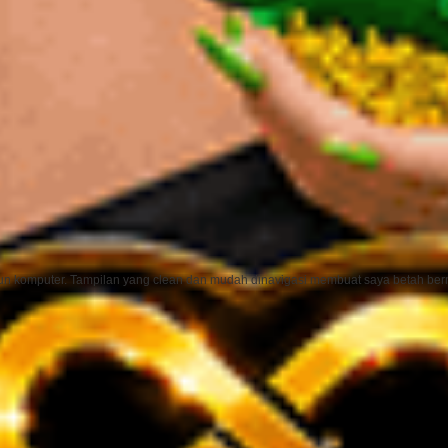
upun komputer. Tampilan yang clean dan mudah dinavigasi membuat saya betah be