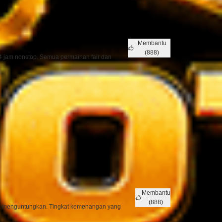
Membantu
(888)
 24 jam nonstop. Semua permainan fair dan
Membantu
(888)
rta menguntungkan. Tingkat kemenangan yang