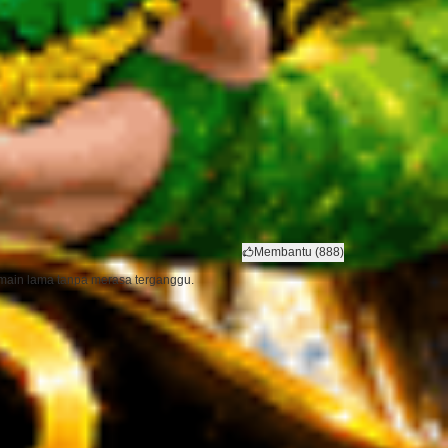
Membantu (888)
rmain lama tanpa merasa terganggu.