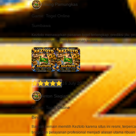
Gilang Pamungkas
Game: Togel Online
Sumbawa
Keztoto menawarkan pasaran togel terlengkap, prediksi jitu, p
menggunakan sistem keamanan terbaik.
16 July 2026
Anton Siagian
Game: Togel Online
Binjai
Banyak pemain memilih Keztoto karena situs ini resmi, terpe
tinggi dan pelayanan profesional menjadi alasan utama ribuan 