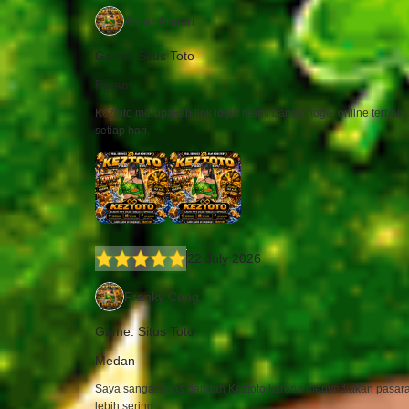
Amar Ansari
Game: Situs Toto
Batam
Keztoto merupakan link login resmi bandar togel online terb
setiap hari.
22 July 2026
Franky Cong
Game: Situs Toto
Medan
Saya sangat puas dengan Keztoto karena menyediakan pasaran 
lebih sering.