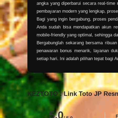
angka yang diperbarui secara real-tim
pembayaran modern yang lengkap, proses
Bagi yang ingin bergabung, proses penda
Anda sudah bisa mendapatkan akun resm
mobile-friendly yang optimal, sehingga d
Bergabunglah sekarang bersama ribua
penawaran bonus menarik, layanan duk
setiap hari. Ini adalah pilihan tepat bag
KEZTOTO : Link Toto JP Resmi
5.0