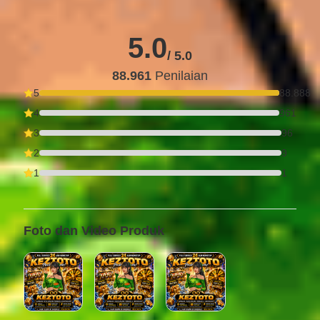
5.0
/ 5.0
88.961
Penilaian
5
88.888
4
961
3
96
2
9
1
1
Foto dan Video Produk