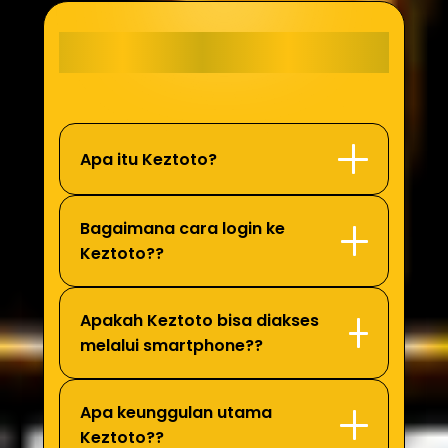
FAQ KEZTOTO
Apa itu Keztoto?
Bagaimana cara login ke
Keztoto??
Apakah Keztoto bisa diakses
melalui smartphone??
Apa keunggulan utama
Keztoto??