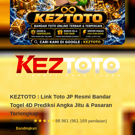
KEZTOTO : Link Toto JP Resmi Bandar
Togel 4D Prediksi Angka Jitu & Pasaran
Terlengkap
Terjual 88K+
88.961 (961.169 penilaian)
Bandingkan