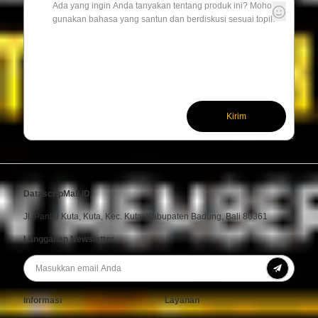
Kirim
DatascripMall.ID
Jl. Pantai Kuta, Kuta, Kec. Kuta, Kabupaten Badung, Bali 80361
Langganan Newsletter
Informasi
Layanan