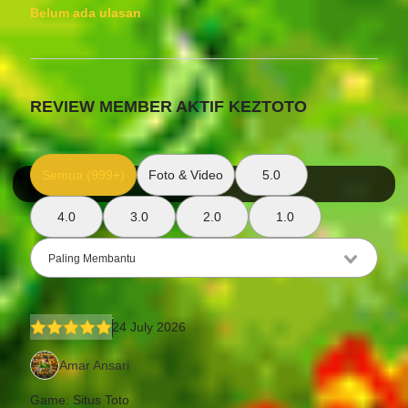
Belum ada ulasan
REVIEW MEMBER AKTIF KEZTOTO
Semua (999+)
Foto & Video
5.0
4.0
3.0
2.0
1.0
Paling Membantu
24 July 2026
Amar Ansari
Game: Situs Toto