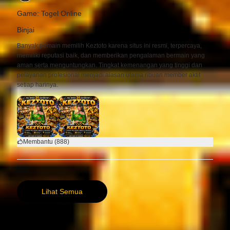
Game: Togel Online
Binjai
Banyak pemain memilih Keztoto karena situs ini resmi, terpercaya,
memiliki reputasi baik, dan memberikan pengalaman bermain yang
aman serta menguntungkan. Tingkat kemenangan yang tinggi dan
pelayanan profesional menjadi alasan utama ribuan member aktif
setiap harinya.
Membantu (888)
Lihat Semua