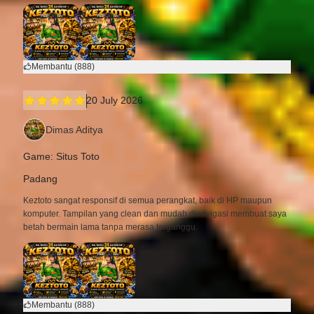
Membantu (888)
20 July 2026
Dimas Aditya
Game: Situs Toto
Padang
Keztoto sangat responsif di semua perangkat, baik di HP maupun
komputer. Tampilan yang clean dan mudah dinavigasi membuat saya
betah bermain lama tanpa merasa terganggu.
Membantu (888)