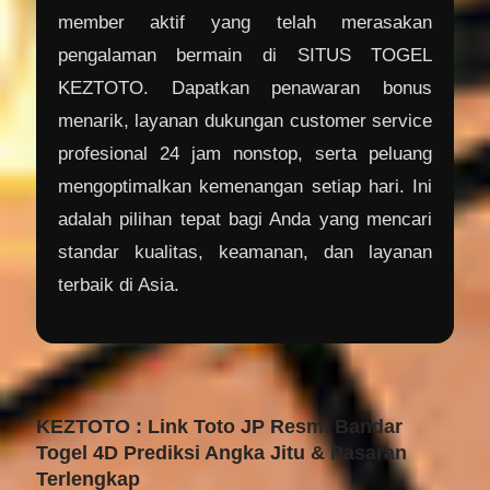
member aktif yang telah merasakan
pengalaman bermain di SITUS TOGEL
KEZTOTO. Dapatkan penawaran bonus
menarik, layanan dukungan customer service
profesional 24 jam nonstop, serta peluang
mengoptimalkan kemenangan setiap hari. Ini
adalah pilihan tepat bagi Anda yang mencari
standar kualitas, keamanan, dan layanan
terbaik di Asia.
KEZTOTO : Link Toto JP Resmi Bandar
Togel 4D Prediksi Angka Jitu & Pasaran
Terlengkap