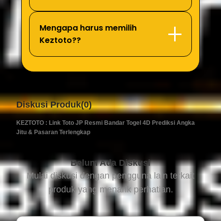
Mengapa harus memilih
Keztoto??
Diskusi Produk(0)
KEZTOTO : Link Toto JP Resmi Bandar Togel 4D Prediksi Angka
Jitu & Pasaran Terlengkap
Belum Ada Diskusi
Mulai diskusi dengan pengguna lain terkait
produk yang menarik perhatian.