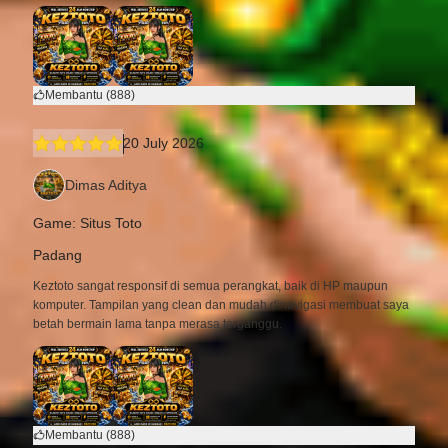
Membantu (888)
20 July 2026
Dimas Aditya
Game: Situs Toto
Padang
Keztoto sangat responsif di semua perangkat, baik di HP maupun
komputer. Tampilan yang clean dan mudah dinavigasi membuat saya
betah bermain lama tanpa merasa terganggu.
Membantu (888)