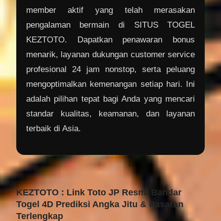
member aktif yang telah merasakan
pengalaman bermain di SITUS TOGEL
KEZTOTO. Dapatkan penawaran bonus
menarik, layanan dukungan customer service
profesional 24 jam nonstop, serta peluang
mengoptimalkan kemenangan setiap hari. Ini
adalah pilihan tepat bagi Anda yang mencari
standar kualitas, keamanan, dan layanan
terbaik di Asia.
KEZTOTO : Link Toto JP Resmi Bandar
Togel 4D Prediksi Angka Jitu & Pasaran
Terlengkap