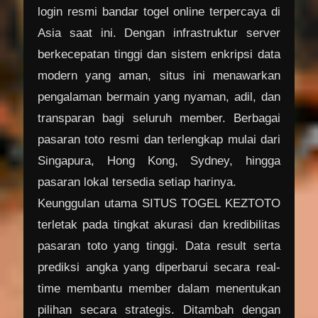
login resmi bandar togel online terpercaya di
Asia saat ini. Dengan infrastruktur server
berkecepatan tinggi dan sistem enkripsi data
modern yang aman, situs ini menawarkan
pengalaman bermain yang nyaman, adil, dan
transparan bagi seluruh member. Berbagai
pasaran toto resmi dan terlengkap mulai dari
Singapura, Hong Kong, Sydney, hingga
pasaran lokal tersedia setiap harinya.
Keunggulan utama SITUS TOGEL KEZTOTO
terletak pada tingkat akurasi dan kredibilitas
pasaran toto yang tinggi. Data result serta
prediksi angka yang diperbarui secara real-
time membantu member dalam menentukan
pilihan secara strategis. Ditambah dengan