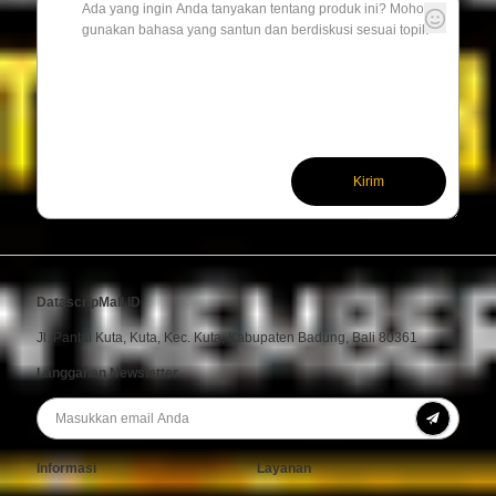
Kirim
DatascripMall.ID
Jl. Pantai Kuta, Kuta, Kec. Kuta, Kabupaten Badung, Bali 80361
Langganan Newsletter
Informasi
Layanan