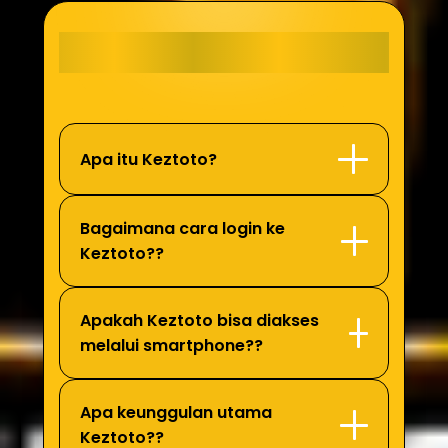
FAQ KEZTOTO
Apa itu Keztoto?
Bagaimana cara login ke
Keztoto??
Apakah Keztoto bisa diakses
melalui smartphone??
Apa keunggulan utama
Keztoto??