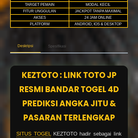
TARGET PEMAIN
MODAL KECIL
FITUR UNGGULAN
JACKPOT TANPA MAXIMAL
AKSES
24 JAM ONLINE
PLATFORM
ANDROID, IOS & DESKTOP
Deskripsi
Spesifikasi
KEZTOTO : LINK TOTO JP
RESMI BANDAR TOGEL 4D
PREDIKSI ANGKA JITU &
PASARAN TERLENGKAP
SITUS TOGEL
KEZTOTO hadir sebagai link