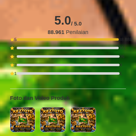
5.0
/ 5.0
88.961
Penilaian
5
88.888
4
961
3
96
2
9
1
1
Foto dan Video Produk