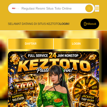
SELAMAT DATANG DI SITUS KEZTOTO
LOGIN!
Masuk
DAFTAR
LOGIN