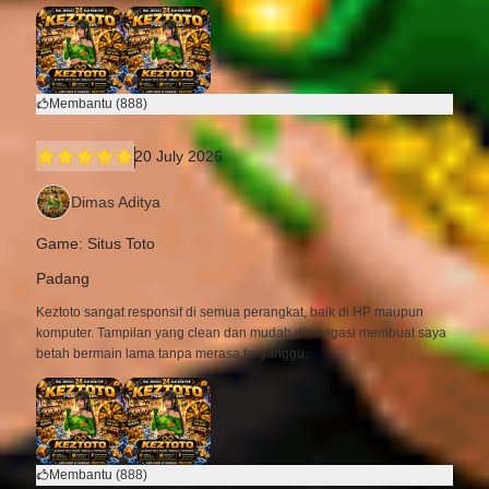
Membantu (888)
20 July 2026
Dimas Aditya
Game: Situs Toto
Padang
Keztoto sangat responsif di semua perangkat, baik di HP maupun
komputer. Tampilan yang clean dan mudah dinavigasi membuat saya
betah bermain lama tanpa merasa terganggu.
Membantu (888)