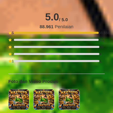
5.0
/ 5.0
88.961
Penilaian
5
88.888
4
961
3
96
2
9
1
1
Foto dan Video Produk