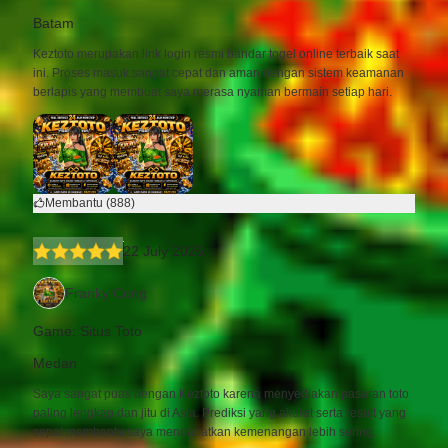
Batam
Keztoto merupakan link login resmi bandar togel online terbaik saat
ini. Proses masuk sangat cepat dan aman dengan sistem keamanan
berlapis yang membuat saya merasa nyaman bermain setiap hari.
Membantu (888)
22 July 2026
Franky Cong
Game: Situs Toto
Medan
Saya sangat puas dengan Keztoto karena menyediakan pasaran toto
paling lengkap dan jitu di Asia. Prediksi yang akurat serta result yang
cepat membantu saya mendapatkan kemenangan lebih sering.