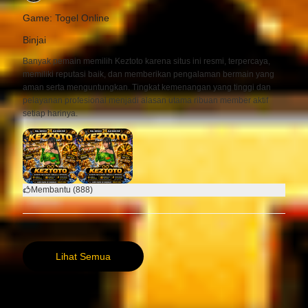
Game: Togel Online
Binjai
Banyak pemain memilih Keztoto karena situs ini resmi, terpercaya,
memiliki reputasi baik, dan memberikan pengalaman bermain yang
aman serta menguntungkan. Tingkat kemenangan yang tinggi dan
pelayanan profesional menjadi alasan utama ribuan member aktif
setiap harinya.
Membantu (888)
Lihat Semua