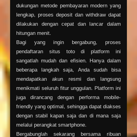
dukungan metode pembayaran modern yang
lengkap, proses deposit dan withdraw dapat
dilakukan dengan cepat dan lancar dalam
hitungan menit.
Bagi yang ingin bergabung, proses
pendaftaran situs toto di platform ini
sangatlah mudah dan efisien. Hanya dalam
beberapa langkah saja, Anda sudah bisa
mendapatkan akun resmi dan langsung
menikmati seluruh fitur unggulan. Platform ini
juga dirancang dengan performa mobile-
friendly yang optimal, sehingga dapat diakses
dengan stabil kapan saja dan di mana saja
melalui perangkat smartphone.
Bergabunglah sekarang bersama ribuan