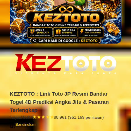
KEZTOTO : Link Toto JP Resmi Bandar
Togel 4D Prediksi Angka Jitu & Pasaran
Terlengkap
Terjual 88K+
88.961 (961.169 penilaian)
Bandingkan