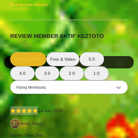
Belum ada ulasan
REVIEW MEMBER AKTIF KEZTOTO
Semua (999+)
Foto & Video
5.0
4.0
3.0
2.0
1.0
Paling Membantu
24 July 2026
Amar Ansari
Game: Situs Toto