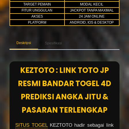
TARGET PEMAIN
MODAL KECIL
FITUR UNGGULAN
JACKPOT TANPA MAXIMAL
AKSES
24 JAM ONLINE
PLATFORM
ANDROID, IOS & DESKTOP
Deskripsi
Spesifikasi
KEZTOTO : LINK TOTO JP
RESMI BANDAR TOGEL 4D
PREDIKSI ANGKA JITU &
PASARAN TERLENGKAP
SITUS TOGEL
KEZTOTO hadir sebagai link