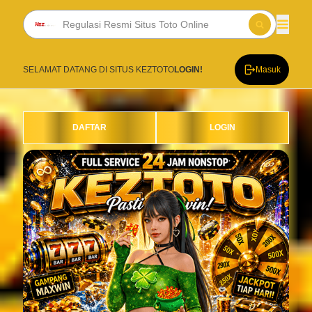
SELAMAT DATANG DI SITUS KEZTOTO
LOGIN!
Masuk
DAFTAR
LOGIN