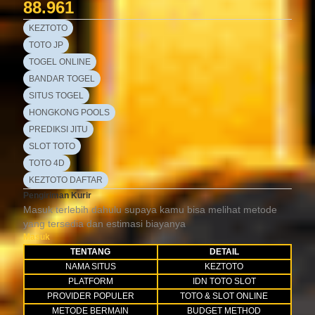
88.961
KEZTOTO
TOTO JP
TOGEL ONLINE
BANDAR TOGEL
SITUS TOGEL
HONGKONG POOLS
PREDIKSI JITU
SLOT TOTO
TOTO 4D
KEZTOTO DAFTAR
Pengiriman Kurir
Masuk terlebih dahulu supaya kamu bisa melihat metode
yang tersedia dan estimasi biayanya
Masuk
TENTANG
DETAIL
NAMA SITUS
KEZTOTO
PLATFORM
IDN TOTO SLOT
PROVIDER POPULER
TOTO & SLOT ONLINE
METODE BERMAIN
BUDGET METHOD