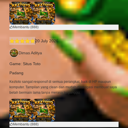
Membantu (888)
20 July 2026
Dimas Aditya
Game: Situs Toto
Padang
Keztoto sangat responsif di semua perangkat, baik di HP maupun
komputer. Tampilan yang clean dan mudah dinavigasi membuat saya
betah bermain lama tanpa merasa terganggu.
Membantu (888)