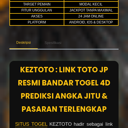
TARGET PEMAIN
MODAL KECIL
FITUR UNGGULAN
JACKPOT TANPA MAXIMAL
AKSES
24 JAM ONLINE
PLATFORM
ANDROID, IOS & DESKTOP
Deskripsi
Spesifikasi
KEZTOTO : LINK TOTO JP
RESMI BANDAR TOGEL 4D
PREDIKSI ANGKA JITU &
PASARAN TERLENGKAP
SITUS TOGEL
KEZTOTO hadir sebagai link