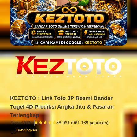
KEZTOTO : Link Toto JP Resmi Bandar
Togel 4D Prediksi Angka Jitu & Pasaran
Terlengkap
Terjual 88K+
88.961 (961.169 penilaian)
Bandingkan