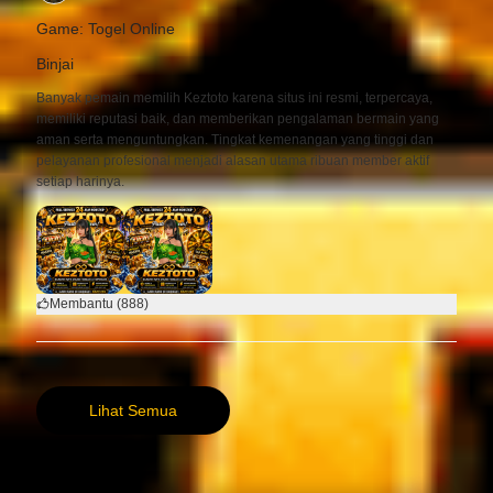
Game: Togel Online
Binjai
Banyak pemain memilih Keztoto karena situs ini resmi, terpercaya,
memiliki reputasi baik, dan memberikan pengalaman bermain yang
aman serta menguntungkan. Tingkat kemenangan yang tinggi dan
pelayanan profesional menjadi alasan utama ribuan member aktif
setiap harinya.
Membantu (888)
Lihat Semua