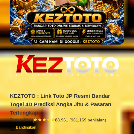
KEZTOTO : Link Toto JP Resmi Bandar
Togel 4D Prediksi Angka Jitu & Pasaran
Terlengkap
Terjual 88K+
88.961 (961.169 penilaian)
Bandingkan