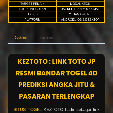
TARGET PEMAIN
MODAL KECIL
FITUR UNGGULAN
JACKPOT TANPA MAXIMAL
AKSES
24 JAM ONLINE
PLATFORM
ANDROID, IOS & DESKTOP
Deskripsi
Spesifikasi
KEZTOTO : LINK TOTO JP
RESMI BANDAR TOGEL 4D
PREDIKSI ANGKA JITU &
PASARAN TERLENGKAP
SITUS TOGEL
KEZTOTO hadir sebagai link