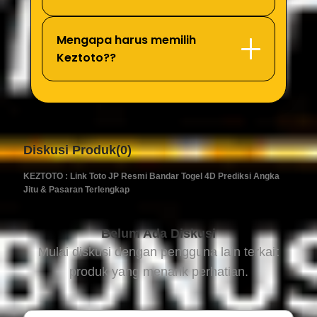
Mengapa harus memilih
Keztoto??
Diskusi Produk(0)
KEZTOTO : Link Toto JP Resmi Bandar Togel 4D Prediksi Angka
Jitu & Pasaran Terlengkap
Belum Ada Diskusi
Mulai diskusi dengan pengguna lain terkait
produk yang menarik perhatian.