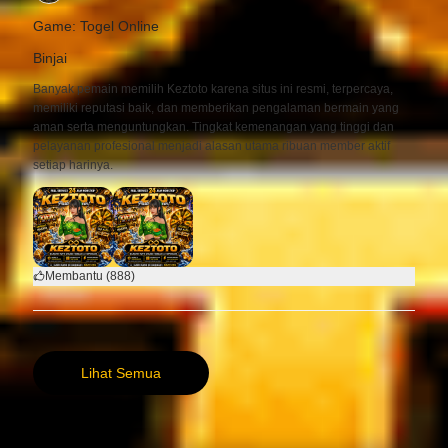
Game: Togel Online
Binjai
Banyak pemain memilih Keztoto karena situs ini resmi, terpercaya,
memiliki reputasi baik, dan memberikan pengalaman bermain yang
aman serta menguntungkan. Tingkat kemenangan yang tinggi dan
pelayanan profesional menjadi alasan utama ribuan member aktif
setiap harinya.
Membantu (888)
Lihat Semua