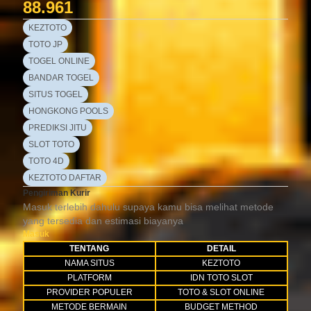
88.961
KEZTOTO
TOTO JP
TOGEL ONLINE
BANDAR TOGEL
SITUS TOGEL
HONGKONG POOLS
PREDIKSI JITU
SLOT TOTO
TOTO 4D
KEZTOTO DAFTAR
Pengiriman Kurir
Masuk terlebih dahulu supaya kamu bisa melihat metode
yang tersedia dan estimasi biayanya
Masuk
TENTANG
DETAIL
NAMA SITUS
KEZTOTO
PLATFORM
IDN TOTO SLOT
PROVIDER POPULER
TOTO & SLOT ONLINE
METODE BERMAIN
BUDGET METHOD