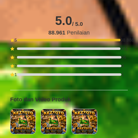
5.0
/ 5.0
88.961
Penilaian
5
88.888
4
961
3
96
2
9
1
1
Foto dan Video Produk