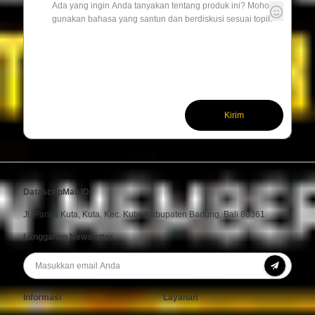
Kirim
DatascripMall.ID
Jl. Pantai Kuta, Kuta, Kec. Kuta, Kabupaten Badung, Bali 80361
Langganan Newsletter
Informasi
Layanan