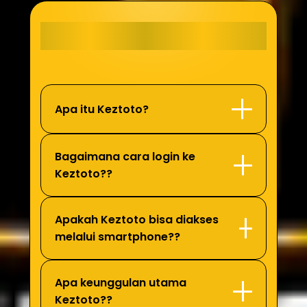
FAQ KEZTOTO
Apa itu Keztoto?
Bagaimana cara login ke
Keztoto??
Apakah Keztoto bisa diakses
melalui smartphone??
Apa keunggulan utama
Keztoto??