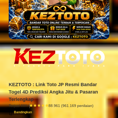
KEZTOTO : Link Toto JP Resmi Bandar
Togel 4D Prediksi Angka Jitu & Pasaran
Terlengkap
Terjual 88K+
88.961 (961.169 penilaian)
Bandingkan