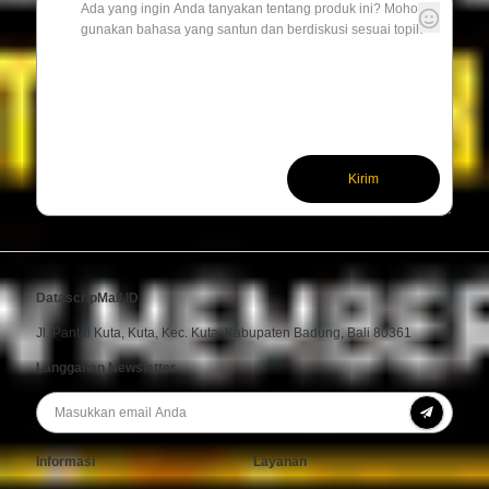
Kirim
DatascripMall.ID
Jl. Pantai Kuta, Kuta, Kec. Kuta, Kabupaten Badung, Bali 80361
Langganan Newsletter
Informasi
Layanan