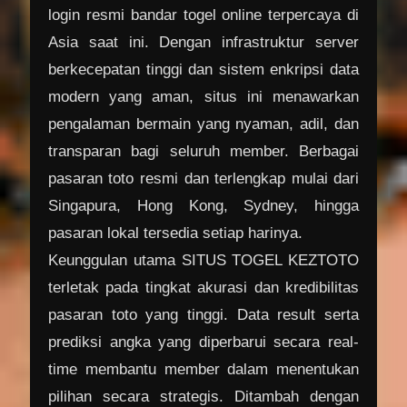
login resmi bandar togel online terpercaya di
Asia saat ini. Dengan infrastruktur server
berkecepatan tinggi dan sistem enkripsi data
modern yang aman, situs ini menawarkan
pengalaman bermain yang nyaman, adil, dan
transparan bagi seluruh member. Berbagai
pasaran toto resmi dan terlengkap mulai dari
Singapura, Hong Kong, Sydney, hingga
pasaran lokal tersedia setiap harinya.
Keunggulan utama SITUS TOGEL KEZTOTO
terletak pada tingkat akurasi dan kredibilitas
pasaran toto yang tinggi. Data result serta
prediksi angka yang diperbarui secara real-
time membantu member dalam menentukan
pilihan secara strategis. Ditambah dengan