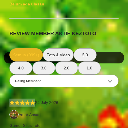
Belum ada ulasan
REVIEW MEMBER AKTIF KEZTOTO
Semua (999+)
Foto & Video
5.0
4.0
3.0
2.0
1.0
Paling Membantu
24 July 2026
Amar Ansari
Game: Situs Toto