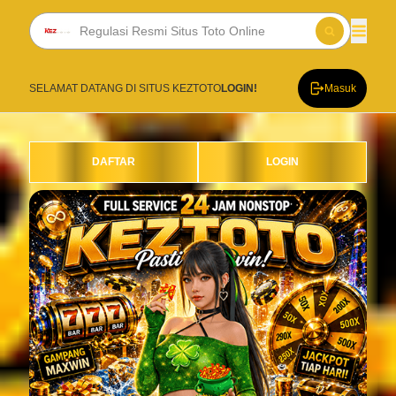
SELAMAT DATANG DI SITUS KEZTOTO
LOGIN!
Masuk
DAFTAR
LOGIN