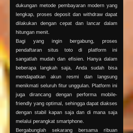
dukungan metode pembayaran modern yang
lengkap, proses deposit dan withdraw dapat
dilakukan dengan cepat dan lancar dalam
hitungan menit.
Bagi yang ingin bergabung, proses
pendaftaran situs toto di platform ini
sangatlah mudah dan efisien. Hanya dalam
beberapa langkah saja, Anda sudah bisa
mendapatkan akun resmi dan langsung
menikmati seluruh fitur unggulan. Platform ini
juga dirancang dengan performa mobile-
friendly yang optimal, sehingga dapat diakses
dengan stabil kapan saja dan di mana saja
melalui perangkat smartphone.
Bergabunglah sekarang bersama ribuan