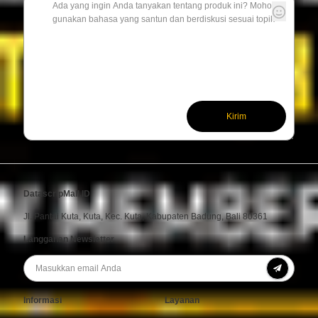
Kirim
DatascripMall.ID
Jl. Pantai Kuta, Kuta, Kec. Kuta, Kabupaten Badung, Bali 80361
Langganan Newsletter
Informasi
Layanan