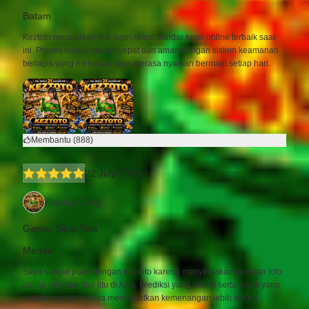
Batam
Keztoto merupakan link login resmi bandar togel online terbaik saat
ini. Proses masuk sangat cepat dan aman dengan sistem keamanan
berlapis yang membuat saya merasa nyaman bermain setiap hari.
Membantu (888)
22 July 2026
Franky Cong
Game: Situs Toto
Medan
Saya sangat puas dengan Keztoto karena menyediakan pasaran toto
paling lengkap dan jitu di Asia. Prediksi yang akurat serta result yang
cepat membantu saya mendapatkan kemenangan lebih sering.