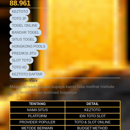
88.961
KEZTOTO
TOTO JP
TOGEL ONLINE
BANDAR TOGEL
SITUS TOGEL
HONGKONG POOLS
PREDIKSI JITU
SLOT TOTO
TOTO 4D
KEZTOTO DAFTAR
Pengiriman Kurir
Masuk terlebih dahulu supaya kamu bisa melihat metode
yang tersedia dan estimasi biayanya
Masuk
TENTANG
DETAIL
NAMA SITUS
KEZTOTO
PLATFORM
IDN TOTO SLOT
PROVIDER POPULER
TOTO & SLOT ONLINE
METODE BERMAIN
BUDGET METHOD