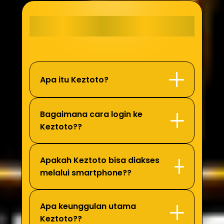
FAQ KEZTOTO
Apa itu Keztoto?
Bagaimana cara login ke
Keztoto??
Apakah Keztoto bisa diakses
melalui smartphone??
Apa keunggulan utama
Keztoto??