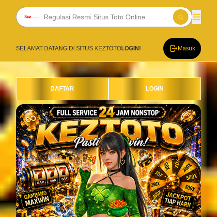
SELAMAT DATANG DI SITUS KEZTOTO
LOGIN!
Masuk
DAFTAR
LOGIN