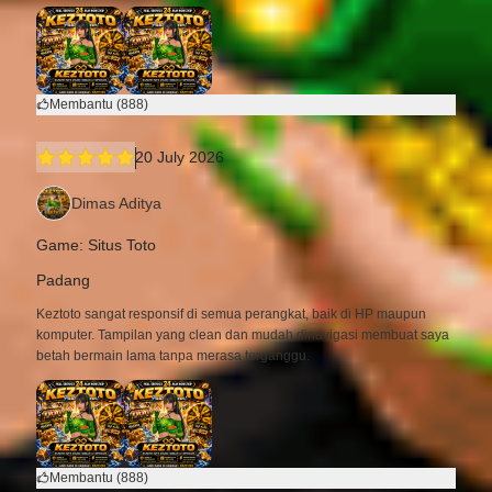
Membantu (888)
20 July 2026
Dimas Aditya
Game: Situs Toto
Padang
Keztoto sangat responsif di semua perangkat, baik di HP maupun
komputer. Tampilan yang clean dan mudah dinavigasi membuat saya
betah bermain lama tanpa merasa terganggu.
Membantu (888)