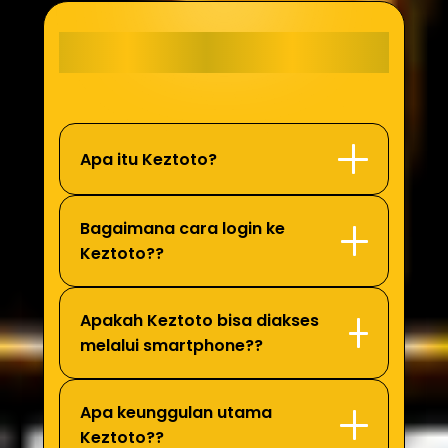
FAQ KEZTOTO
Apa itu Keztoto?
Bagaimana cara login ke
Keztoto??
Apakah Keztoto bisa diakses
melalui smartphone??
Apa keunggulan utama
Keztoto??