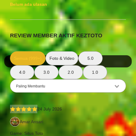
Belum ada ulasan
REVIEW MEMBER AKTIF KEZTOTO
Semua (999+)
Foto & Video
5.0
4.0
3.0
2.0
1.0
Paling Membantu
24 July 2026
Amar Ansari
Game: Situs Toto