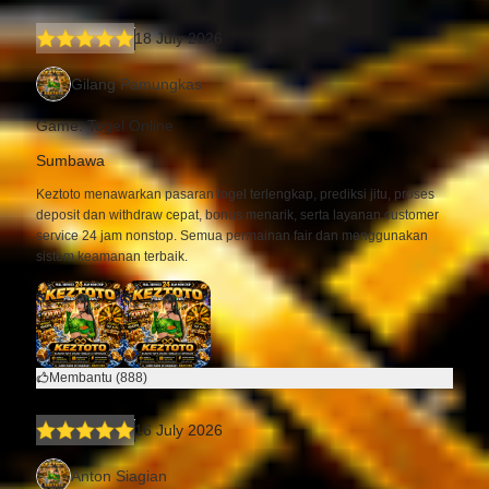
18 July 2026
Gilang Pamungkas
Game: Togel Online
Sumbawa
Keztoto menawarkan pasaran togel terlengkap, prediksi jitu, proses
deposit dan withdraw cepat, bonus menarik, serta layanan customer
service 24 jam nonstop. Semua permainan fair dan menggunakan
sistem keamanan terbaik.
Membantu (888)
16 July 2026
Anton Siagian