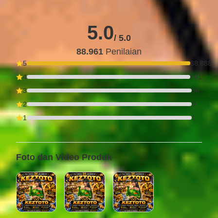
5.0
/ 5.0
88.961
Penilaian
5
88.888
4
961
3
96
2
9
1
1
Foto dan Video Produk