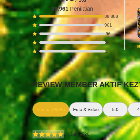
/ 5.0
88.961
Penilaian
5
88.888
4
961
3
96
2
9
B
1
1
REVIEW MEMBER AKTIF KE
Semua (999+)
Foto & Video
5.0
4
24 July 2026