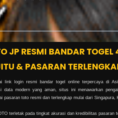
TO JP RESMI BANDAR TOGEL
JITU & PASARAN TERLENGKA
ink login resmi bandar togel online terpercaya di Asia
psi data modern yang aman, situs ini menawarkan peng
i pasaran toto resmi dan terlengkap mulai dari Singapura,
rletak pada tingkat akurasi dan kredibilitas pasaran toto