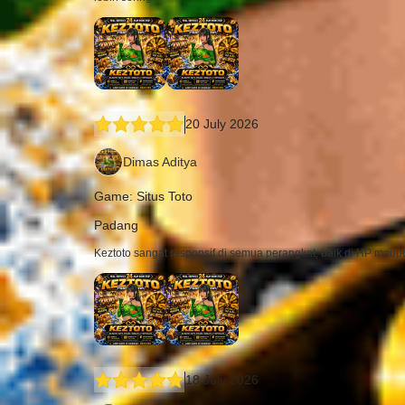
20 July 2026
Dimas Aditya
Game: Situs Toto
Padang
Keztoto sangat responsif di semua perangkat, baik di HP ma
18 July 2026