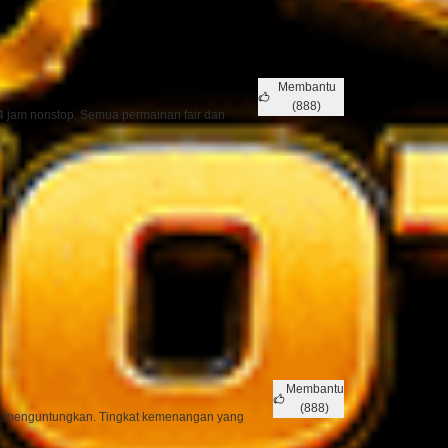
Membantu
(888)
 24 jam nonstop. Semua permainan fair dan
Membantu
(888)
rta menguntungkan. Tingkat kemenangan yang