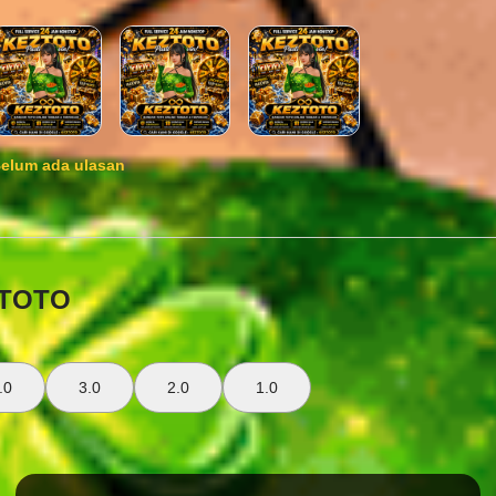
elum ada ulasan
ZTOTO
.0
3.0
2.0
1.0