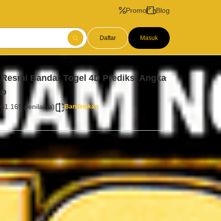
Promo
Blog
Daftar
Masuk
 Resmi Bandar Togel 4D Prediksi Angka
ap
61.169 penilaian)
Bandingkan