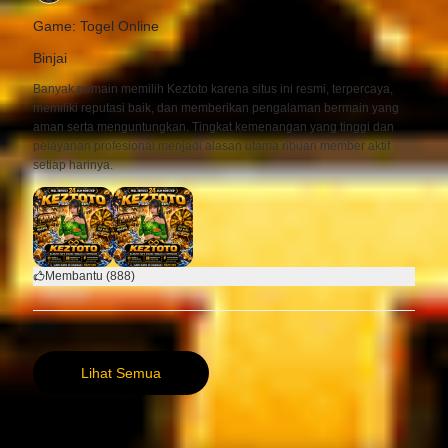
Game: Togel Online
Binjai
Banyak pemain memilih Keztoto karena situs ini resmi, terpercaya,
memiliki reputasi baik, dan memberikan pengalaman bermain yang
aman serta menguntungkan. Tingkat kemenangan yang tinggi dan
pelayanan profesional menjadi alasan utama ribuan member aktif
setiap harinya.
Membantu (888)
Lihat Semua