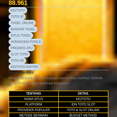
88.961
KEZTOTO
TOTO JP
TOGEL ONLINE
BANDAR TOGEL
SITUS TOGEL
HONGKONG POOLS
PREDIKSI JITU
SLOT TOTO
TOTO 4D
KEZTOTO DAFTAR
Pengiriman Kurir
Masuk terlebih dahulu supaya kamu bisa melihat metode
yang tersedia dan estimasi biayanya
Masuk
TENTANG
DETAIL
NAMA SITUS
KEZTOTO
PLATFORM
IDN TOTO SLOT
PROVIDER POPULER
TOTO & SLOT ONLINE
METODE BERMAIN
BUDGET METHOD