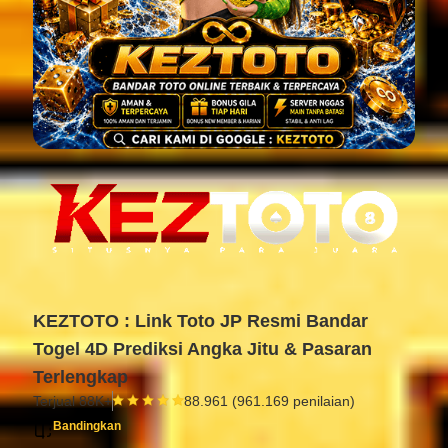
KEZTOTO : Link Toto JP Resmi Bandar
Togel 4D Prediksi Angka Jitu & Pasaran
Terlengkap
Terjual 88K+
88.961 (961.169 penilaian)
Bandingkan