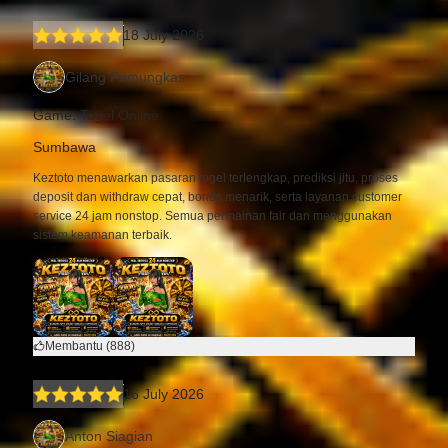
18 July 2026
Gilang Pamungkas
Game: Togel Online
Sumbawa
Keztoto menawarkan pasaran togel terlengkap, prediksi jitu, proses
deposit dan withdraw cepat, bonus menarik, serta layanan customer
service 24 jam nonstop. Semua permainan fair dan menggunakan
sistem keamanan terbaik.
Membantu (888)
16 July 2026
Anton Siagian