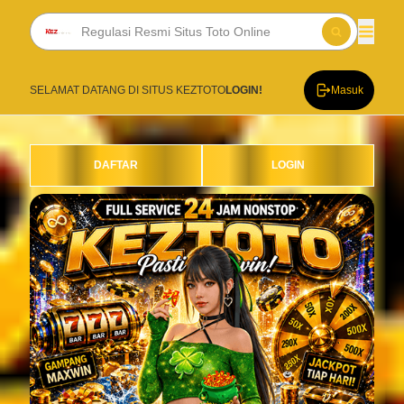
SELAMAT DATANG DI SITUS KEZTOTO
LOGIN!
Masuk
DAFTAR
LOGIN