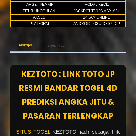
TARGET PEMAIN
MODAL KECIL
FITUR UNGGULAN
JACKPOT TANPA MAXIMAL
AKSES
24 JAM ONLINE
PLATFORM
ANDROID, IOS & DESKTOP
Deskripsi
Spesifikasi
KEZTOTO : LINK TOTO JP
RESMI BANDAR TOGEL 4D
PREDIKSI ANGKA JITU &
PASARAN TERLENGKAP
SITUS TOGEL
KEZTOTO hadir sebagai link