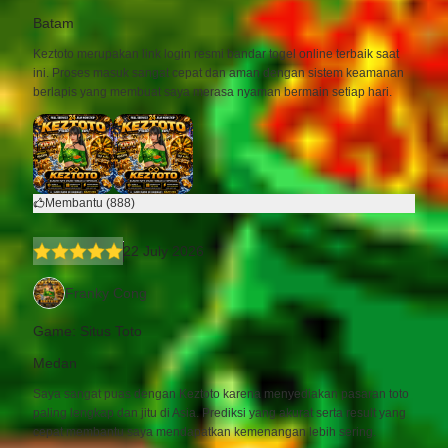
Batam
Keztoto merupakan link login resmi bandar togel online terbaik saat
ini. Proses masuk sangat cepat dan aman dengan sistem keamanan
berlapis yang membuat saya merasa nyaman bermain setiap hari.
Membantu (888)
22 July 2026
Franky Cong
Game: Situs Toto
Medan
Saya sangat puas dengan Keztoto karena menyediakan pasaran toto
paling lengkap dan jitu di Asia. Prediksi yang akurat serta result yang
cepat membantu saya mendapatkan kemenangan lebih sering.