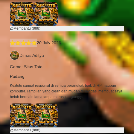
Membantu (888)
20 July 2026
Dimas Aditya
Game: Situs Toto
Padang
Keztoto sangat responsif di semua perangkat, baik di HP maupun
komputer. Tampilan yang clean dan mudah dinavigasi membuat saya
betah bermain lama tanpa merasa terganggu.
Membantu (888)