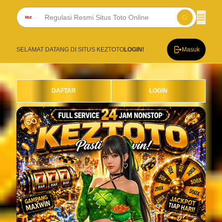
SELAMAT DATANG DI SITUS KEZTOTO
LOGIN!
Masuk
DAFTAR
LOGIN