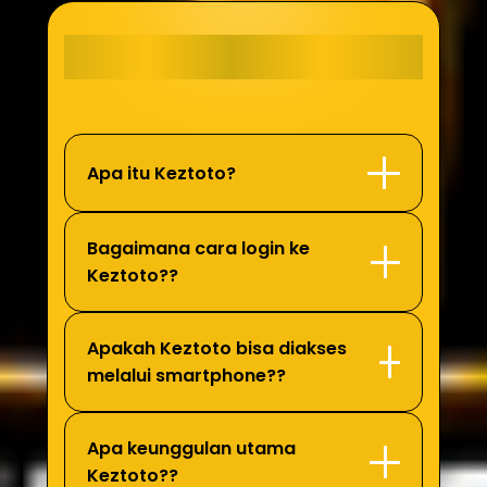
FAQ KEZTOTO
Apa itu Keztoto?
Bagaimana cara login ke
Keztoto??
Apakah Keztoto bisa diakses
melalui smartphone??
Apa keunggulan utama
Keztoto??