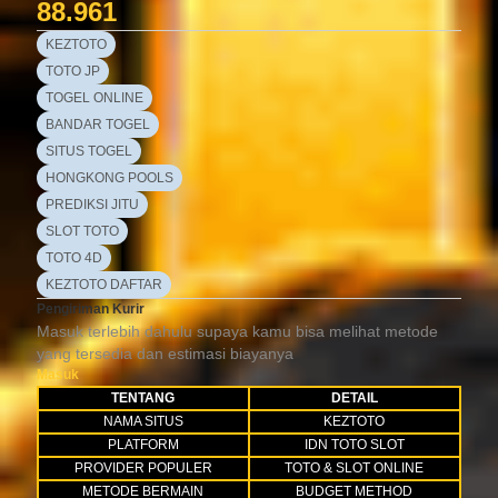
88.961
KEZTOTO
TOTO JP
TOGEL ONLINE
BANDAR TOGEL
SITUS TOGEL
HONGKONG POOLS
PREDIKSI JITU
SLOT TOTO
TOTO 4D
KEZTOTO DAFTAR
Pengiriman Kurir
Masuk terlebih dahulu supaya kamu bisa melihat metode
yang tersedia dan estimasi biayanya
Masuk
TENTANG
DETAIL
NAMA SITUS
KEZTOTO
PLATFORM
IDN TOTO SLOT
PROVIDER POPULER
TOTO & SLOT ONLINE
METODE BERMAIN
BUDGET METHOD