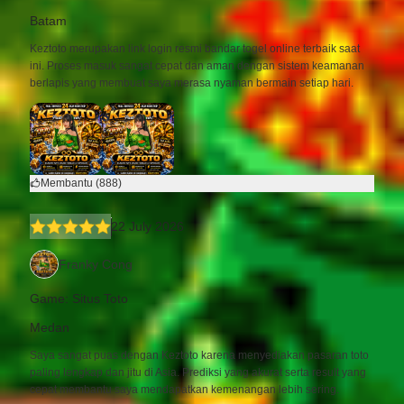
Batam
Keztoto merupakan link login resmi bandar togel online terbaik saat
ini. Proses masuk sangat cepat dan aman dengan sistem keamanan
berlapis yang membuat saya merasa nyaman bermain setiap hari.
Membantu (888)
22 July 2026
Franky Cong
Game: Situs Toto
Medan
Saya sangat puas dengan Keztoto karena menyediakan pasaran toto
paling lengkap dan jitu di Asia. Prediksi yang akurat serta result yang
cepat membantu saya mendapatkan kemenangan lebih sering.