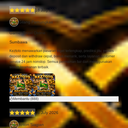
18 July 2026
Gilang Pamungkas
Game: Togel Online
Sumbawa
Keztoto menawarkan pasaran togel terlengkap, prediksi jitu, proses
deposit dan withdraw cepat, bonus menarik, serta layanan customer
service 24 jam nonstop. Semua permainan fair dan menggunakan
sistem keamanan terbaik.
Membantu (888)
16 July 2026
Anton Siagian