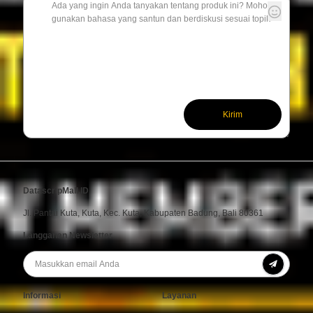
Kirim
DatascripMall.ID
Jl. Pantai Kuta, Kuta, Kec. Kuta, Kabupaten Badung, Bali 80361
Langganan Newsletter
Informasi
Layanan