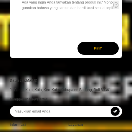
Kirim
DatascripMall.ID
Jl. Pantai Kuta, Kuta, Kec. Kuta, Kabupaten Badung, Bali 80361
Langganan Newsletter
Informasi
Layanan