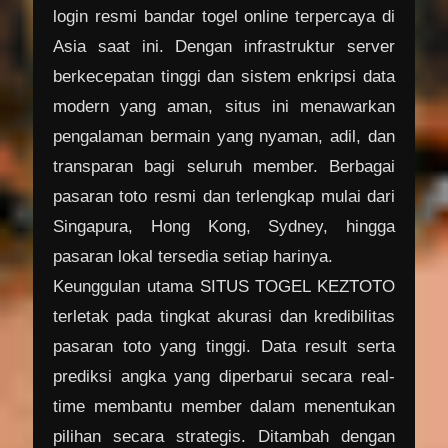
login resmi bandar togel online terpercaya di
Asia saat ini. Dengan infrastruktur server
berkecepatan tinggi dan sistem enkripsi data
modern yang aman, situs ini menawarkan
pengalaman bermain yang nyaman, adil, dan
transparan bagi seluruh member. Berbagai
pasaran toto resmi dan terlengkap mulai dari
Singapura, Hong Kong, Sydney, hingga
pasaran lokal tersedia setiap harinya.
Keunggulan utama SITUS TOGEL KEZTOTO
terletak pada tingkat akurasi dan kredibilitas
pasaran toto yang tinggi. Data result serta
prediksi angka yang diperbarui secara real-
time membantu member dalam menentukan
pilihan secara strategis. Ditambah dengan