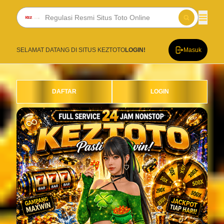
SELAMAT DATANG DI SITUS KEZTOTO
LOGIN!
Masuk
DAFTAR
LOGIN