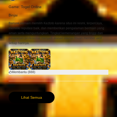
Game: Togel Online
Binjai
Banyak pemain memilih Keztoto karena situs ini resmi, terpercaya,
memiliki reputasi baik, dan memberikan pengalaman bermain yang
aman serta menguntungkan. Tingkat kemenangan yang tinggi dan
pelayanan profesional menjadi alasan utama ribuan member aktif
setiap harinya.
Membantu (888)
Lihat Semua