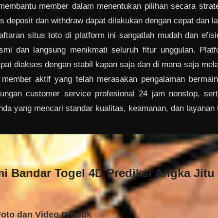
e membantu member dalam menentukan pilihan secara stra
 deposit dan withdraw dapat dilakukan dengan cepat dan la
ftaran situs toto di platform ini sangatlah mudah dan efi
i dan langsung menikmati seluruh fitur unggulan. Platf
apat diakses dengan stabil kapan saja dan di mana saja mel
n member aktif yang telah merasakan pengalaman berm
ungan customer service profesional 24 jam nonstop, se
i Anda yang mencari standar kualitas, keamanan, dan layanan t
 Bandar Togel 4D Prediksi Angka Jitu
Foto dan Video Produk