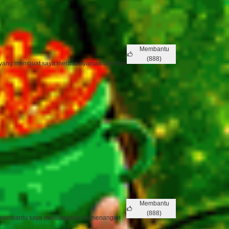
Membantu
(888)
pis yang membuat saya merasa nyaman bermain
Membantu
(888)
epat membantu saya mendapatkan kemenangan