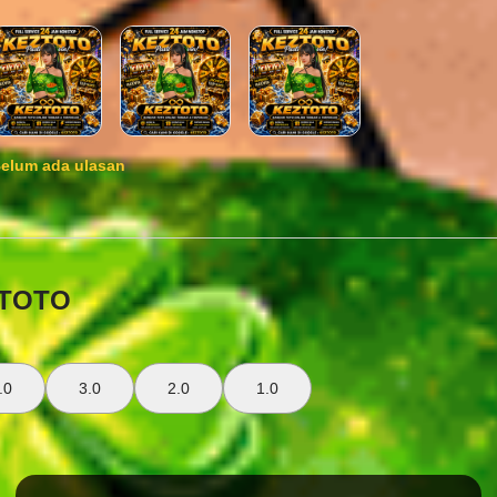
elum ada ulasan
ZTOTO
.0
3.0
2.0
1.0