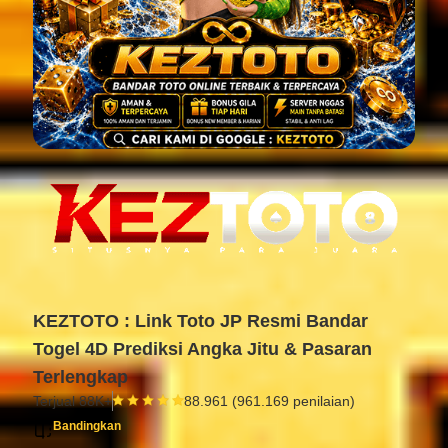
KEZTOTO : Link Toto JP Resmi Bandar
Togel 4D Prediksi Angka Jitu & Pasaran
Terlengkap
Terjual 88K+
88.961 (961.169 penilaian)
Bandingkan