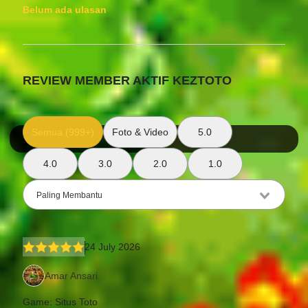
Belum ada ulasan
REVIEW MEMBER AKTIF KEZTOTO
Semua (999+)
Foto & Video
5.0
4.0
3.0
2.0
1.0
Paling Membantu
24 July 2026
Amar Ansari
Game: Situs Toto