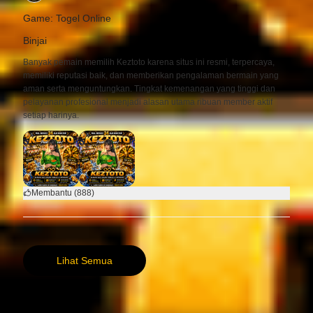
Game: Togel Online
Binjai
Banyak pemain memilih Keztoto karena situs ini resmi, terpercaya,
memiliki reputasi baik, dan memberikan pengalaman bermain yang
aman serta menguntungkan. Tingkat kemenangan yang tinggi dan
pelayanan profesional menjadi alasan utama ribuan member aktif
setiap harinya.
Membantu (888)
Lihat Semua