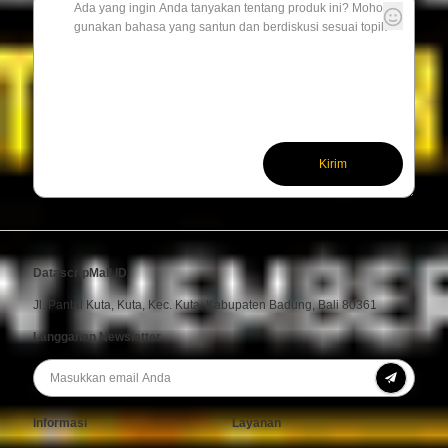
Kirim
DatascripMall.ID
Jl. Pantai Kuta, Kuta, Kec. Kuta, Kabupaten Badung, Bali 80361
Langganan Newsletter
Informasi
Layanan