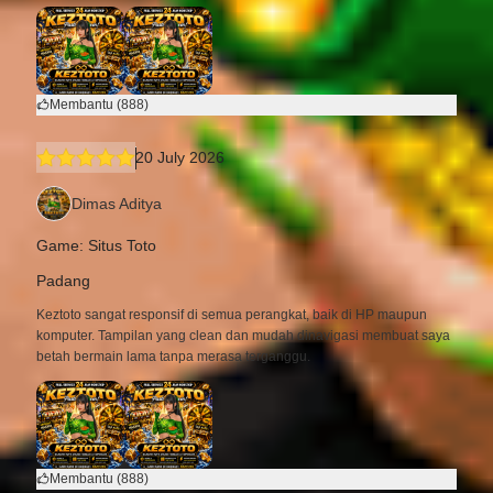
Membantu (888)
20 July 2026
Dimas Aditya
Game: Situs Toto
Padang
Keztoto sangat responsif di semua perangkat, baik di HP maupun
komputer. Tampilan yang clean dan mudah dinavigasi membuat saya
betah bermain lama tanpa merasa terganggu.
Membantu (888)