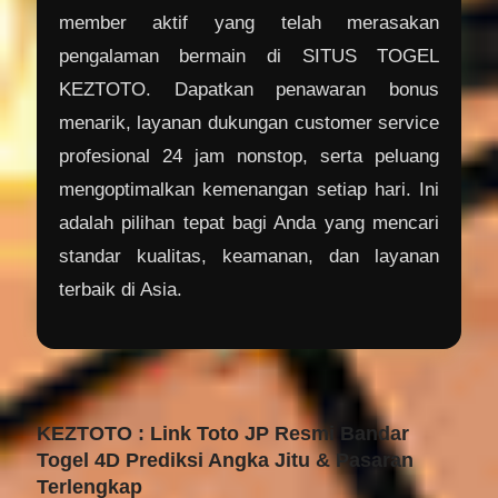
member aktif yang telah merasakan
pengalaman bermain di SITUS TOGEL
KEZTOTO. Dapatkan penawaran bonus
menarik, layanan dukungan customer service
profesional 24 jam nonstop, serta peluang
mengoptimalkan kemenangan setiap hari. Ini
adalah pilihan tepat bagi Anda yang mencari
standar kualitas, keamanan, dan layanan
terbaik di Asia.
KEZTOTO : Link Toto JP Resmi Bandar
Togel 4D Prediksi Angka Jitu & Pasaran
Terlengkap