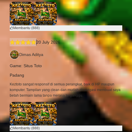
Membantu (888)
20 July 2026
Dimas Aditya
Game: Situs Toto
Padang
Keztoto sangat responsif di semua perangkat, baik di HP maupun
komputer. Tampilan yang clean dan mudah dinavigasi membuat saya
betah bermain lama tanpa merasa terganggu.
Membantu (888)