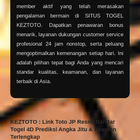
member aktif yang telah merasakan
pengalaman bermain di SITUS TOGEL
KEZTOTO. Dapatkan penawaran bonus
menarik, layanan dukungan customer service
profesional 24 jam nonstop, serta peluang
mengoptimalkan kemenangan setiap hari. Ini
adalah pilihan tepat bagi Anda yang mencari
standar kualitas, keamanan, dan layanan
terbaik di Asia.
KEZTOTO : Link Toto JP Resmi Bandar
Togel 4D Prediksi Angka Jitu & Pasaran
Terlengkap