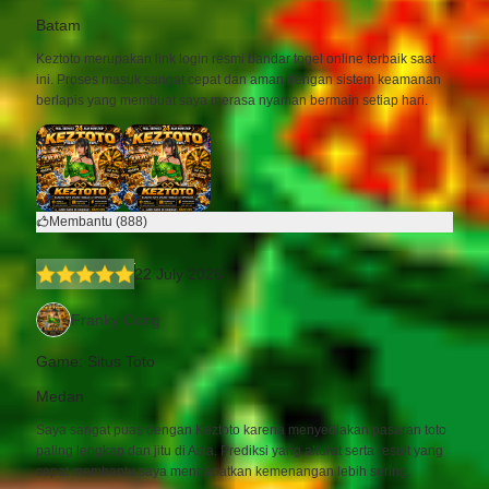
Batam
Keztoto merupakan link login resmi bandar togel online terbaik saat
ini. Proses masuk sangat cepat dan aman dengan sistem keamanan
berlapis yang membuat saya merasa nyaman bermain setiap hari.
Membantu (888)
22 July 2026
Franky Cong
Game: Situs Toto
Medan
Saya sangat puas dengan Keztoto karena menyediakan pasaran toto
paling lengkap dan jitu di Asia. Prediksi yang akurat serta result yang
cepat membantu saya mendapatkan kemenangan lebih sering.