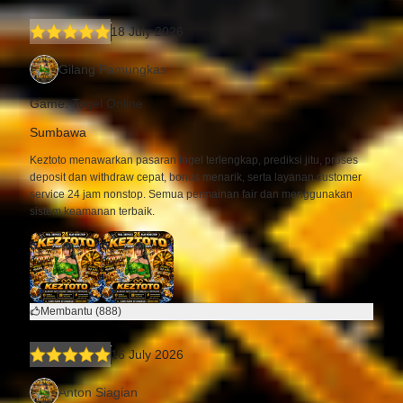
18 July 2026
Gilang Pamungkas
Game: Togel Online
Sumbawa
Keztoto menawarkan pasaran togel terlengkap, prediksi jitu, proses
deposit dan withdraw cepat, bonus menarik, serta layanan customer
service 24 jam nonstop. Semua permainan fair dan menggunakan
sistem keamanan terbaik.
Membantu (888)
16 July 2026
Anton Siagian