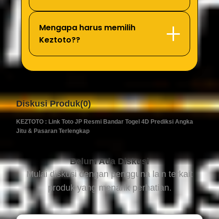
Mengapa harus memilih
Keztoto??
Diskusi Produk(0)
KEZTOTO : Link Toto JP Resmi Bandar Togel 4D Prediksi Angka
Jitu & Pasaran Terlengkap
Belum Ada Diskusi
Mulai diskusi dengan pengguna lain terkait
produk yang menarik perhatian.