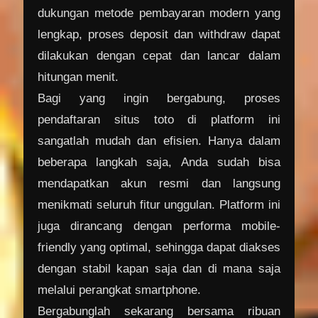
dukungan metode pembayaran modern yang
lengkap, proses deposit dan withdraw dapat
dilakukan dengan cepat dan lancar dalam
hitungan menit.
Bagi yang ingin bergabung, proses
pendaftaran situs toto di platform ini
sangatlah mudah dan efisien. Hanya dalam
beberapa langkah saja, Anda sudah bisa
mendapatkan akun resmi dan langsung
menikmati seluruh fitur unggulan. Platform ini
juga dirancang dengan performa mobile-
friendly yang optimal, sehingga dapat diakses
dengan stabil kapan saja dan di mana saja
melalui perangkat smartphone.
Bergabunglah sekarang bersama ribuan