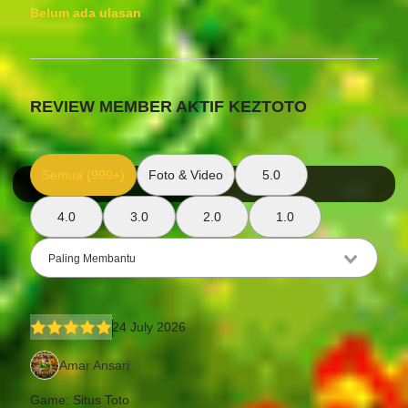
Belum ada ulasan
REVIEW MEMBER AKTIF KEZTOTO
Semua (999+)
Foto & Video
5.0
4.0
3.0
2.0
1.0
Paling Membantu
24 July 2026
Amar Ansari
Game: Situs Toto