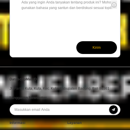
Kirim
DatascripMall.ID
Jl. Pantai Kuta, Kuta, Kec. Kuta, Kabupaten Badung, Bali 80361
Langganan Newsletter
Informasi
Layanan