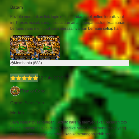
Batam
Keztoto merupakan link login resmi bandar togel online terbaik saat
ini. Proses masuk sangat cepat dan aman dengan sistem keamanan
berlapis yang membuat saya merasa nyaman bermain setiap hari.
Membantu (888)
22 July 2026
Franky Cong
Game: Situs Toto
Medan
Saya sangat puas dengan Keztoto karena menyediakan pasaran toto
paling lengkap dan jitu di Asia. Prediksi yang akurat serta result yang
cepat membantu saya mendapatkan kemenangan lebih sering.