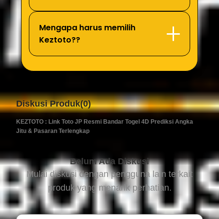
Mengapa harus memilih
Keztoto??
Diskusi Produk(0)
KEZTOTO : Link Toto JP Resmi Bandar Togel 4D Prediksi Angka
Jitu & Pasaran Terlengkap
Belum Ada Diskusi
Mulai diskusi dengan pengguna lain terkait
produk yang menarik perhatian.