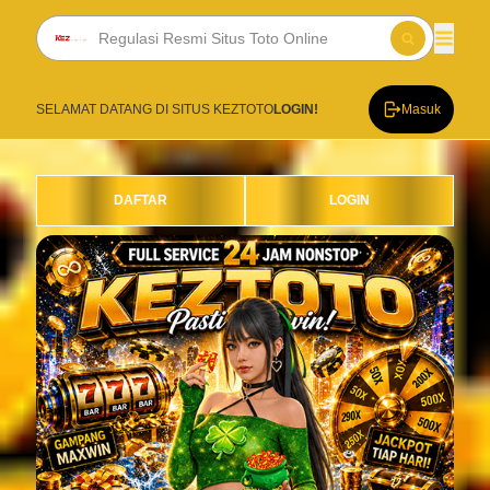
SELAMAT DATANG DI SITUS KEZTOTO
LOGIN!
Masuk
DAFTAR
LOGIN