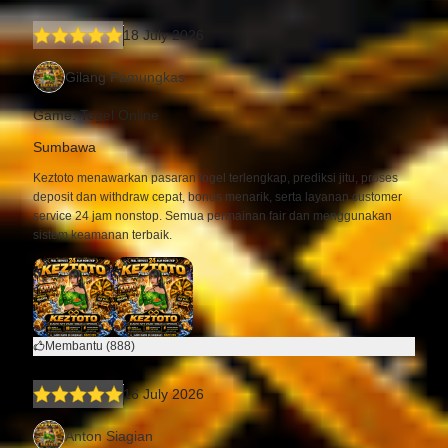
18 July 2026
Gilang Pamungkas
Game: Togel Online
Sumbawa
Keztoto menawarkan pasaran togel terlengkap, prediksi jitu, proses
deposit dan withdraw cepat, bonus menarik, serta layanan customer
service 24 jam nonstop. Semua permainan fair dan menggunakan
sistem keamanan terbaik.
Membantu (888)
16 July 2026
Anton Siagian