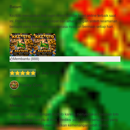
Batam
Keztoto merupakan link login resmi bandar togel online terbaik saat
ini. Proses masuk sangat cepat dan aman dengan sistem keamanan
berlapis yang membuat saya merasa nyaman bermain setiap hari.
Membantu (888)
22 July 2026
Franky Cong
Game: Situs Toto
Medan
Saya sangat puas dengan Keztoto karena menyediakan pasaran toto
paling lengkap dan jitu di Asia. Prediksi yang akurat serta result yang
cepat membantu saya mendapatkan kemenangan lebih sering.