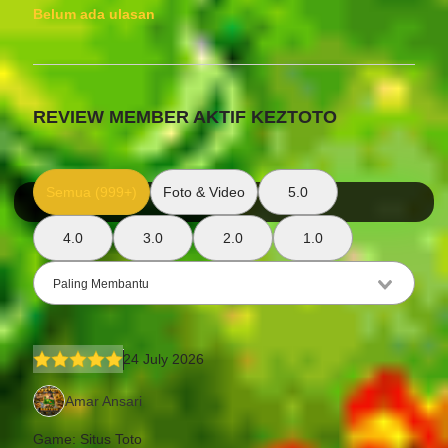
Belum ada ulasan
REVIEW MEMBER AKTIF KEZTOTO
Semua (999+)
Foto & Video
5.0
4.0
3.0
2.0
1.0
Paling Membantu
24 July 2026
Amar Ansari
Game: Situs Toto