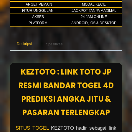
TARGET PEMAIN
MODAL KECIL
FITUR UNGGULAN
JACKPOT TANPA MAXIMAL
AKSES
24 JAM ONLINE
PLATFORM
ANDROID, IOS & DESKTOP
Deskripsi
Spesifikasi
KEZTOTO : LINK TOTO JP
RESMI BANDAR TOGEL 4D
PREDIKSI ANGKA JITU &
PASARAN TERLENGKAP
SITUS TOGEL
KEZTOTO hadir sebagai link