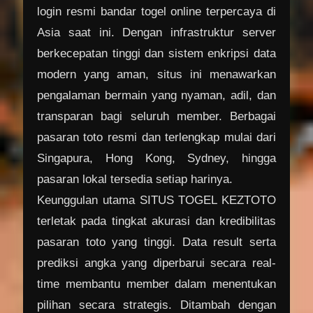
login resmi bandar togel online terpercaya di
Asia saat ini. Dengan infrastruktur server
berkecepatan tinggi dan sistem enkripsi data
modern yang aman, situs ini menawarkan
pengalaman bermain yang nyaman, adil, dan
transparan bagi seluruh member. Berbagai
pasaran toto resmi dan terlengkap mulai dari
Singapura, Hong Kong, Sydney, hingga
pasaran lokal tersedia setiap harinya.
Keunggulan utama SITUS TOGEL KEZTOTO
terletak pada tingkat akurasi dan kredibilitas
pasaran toto yang tinggi. Data result serta
prediksi angka yang diperbarui secara real-
time membantu member dalam menentukan
pilihan secara strategis. Ditambah dengan