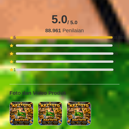
5.0
/ 5.0
88.961
Penilaian
5
88.888
4
961
3
96
2
9
1
1
Foto dan Video Produk