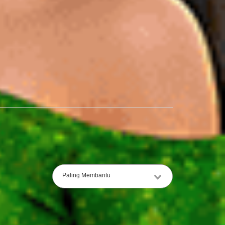
Paling Membantu