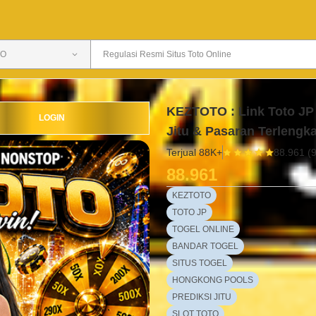
TO
KEZTOTO : Link Toto JP
LOGIN
Jitu & Pasaran Terlengk
Terjual 88K+
88.961 (9
88.961
KEZTOTO
TOTO JP
TOGEL ONLINE
BANDAR TOGEL
SITUS TOGEL
HONGKONG POOLS
PREDIKSI JITU
SLOT TOTO