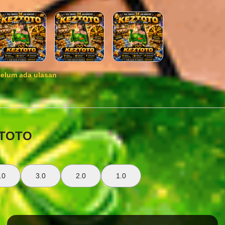
elum ada ulasan
ZTOTO
.0
3.0
2.0
1.0