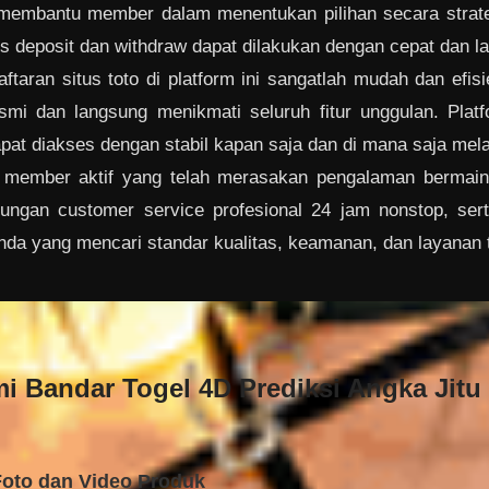
e membantu member dalam menentukan pilihan secara stra
 deposit dan withdraw dapat dilakukan dengan cepat dan la
ftaran situs toto di platform ini sangatlah mudah dan efi
i dan langsung menikmati seluruh fitur unggulan. Platf
apat diakses dengan stabil kapan saja dan di mana saja mel
n member aktif yang telah merasakan pengalaman berm
ungan customer service profesional 24 jam nonstop, se
i Anda yang mencari standar kualitas, keamanan, dan layanan t
 Bandar Togel 4D Prediksi Angka Jitu
Foto dan Video Produk