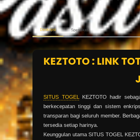
Deskripsi
Spesifikasi
KEZTOTO : LINK TO
SITUS TOGEL
KEZTOTO hadir sebagai l
berkecepatan tinggi dan sistem enkri
transparan bagi seluruh member. Berbaga
tersedia setiap harinya.
Keunggulan utama SITUS TOGEL KEZTOTO te