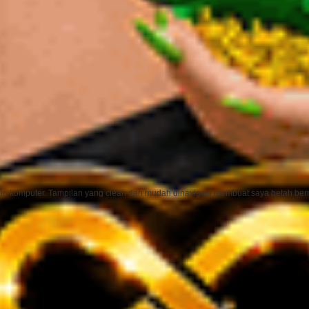
upun komputer. Tampilan yang clean dan mudah dinavigasi membuat saya betah be