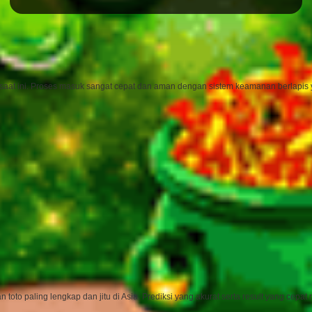
aik saat ini. Proses masuk sangat cepat dan aman dengan sistem keamanan berla
toto paling lengkap dan jitu di Asia. Prediksi yang akurat serta result yang c