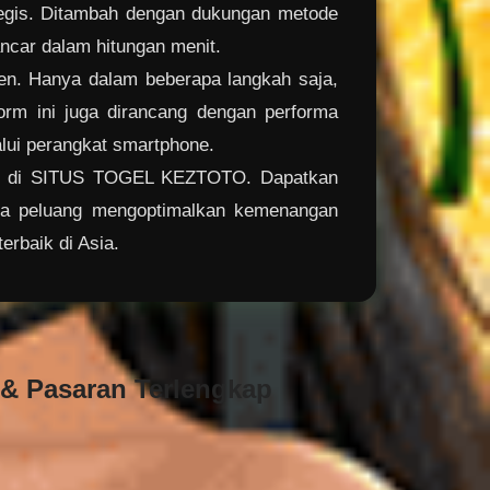
tegis. Ditambah dengan dukungan metode
ncar dalam hitungan menit.
sien. Hanya dalam beberapa langkah saja,
orm ini juga dirancang dengan performa
alui perangkat smartphone.
ain di SITUS TOGEL KEZTOTO. Dapatkan
rta peluang mengoptimalkan kemenangan
erbaik di Asia.
 & Pasaran Terlengkap