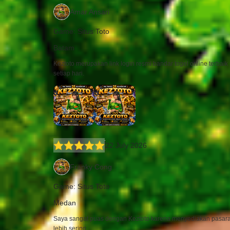
Amar Ansari
Game: Situs Toto
Batam
Keztoto merupakan link login resmi bandar togel online terb
setiap hari.
22 July 2026
Franky Cong
Game: Situs Toto
Medan
Saya sangat puas dengan Keztoto karena menyediakan pasaran 
lebih sering.