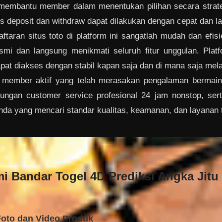
e membantu member dalam menentukan pilihan secara stra
 deposit dan withdraw dapat dilakukan dengan cepat dan la
ftaran situs toto di platform ini sangatlah mudah dan efi
i dan langsung menikmati seluruh fitur unggulan. Platf
apat diakses dengan stabil kapan saja dan di mana saja mel
n member aktif yang telah merasakan pengalaman berm
ungan customer service profesional 24 jam nonstop, se
i Anda yang mencari standar kualitas, keamanan, dan layanan t
 Bandar Togel 4D Prediksi Angka Jitu
Foto dan Video Produk