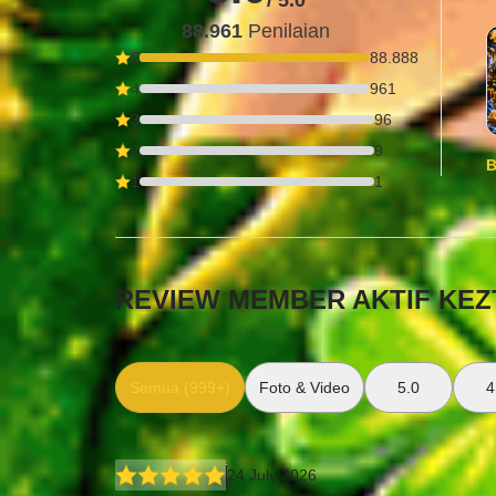
/ 5.0
88.961
Penilaian
5
88.888
4
961
3
96
2
9
B
1
1
REVIEW MEMBER AKTIF KE
Semua (999+)
Foto & Video
5.0
4
24 July 2026