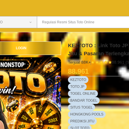
TO
KEZTOTO : Link Toto JP
LOGIN
Jitu & Pasaran Terlengk
Terjual 88K+
88.961 (9
88.961
KEZTOTO
TOTO JP
TOGEL ONLINE
BANDAR TOGEL
SITUS TOGEL
HONGKONG POOLS
PREDIKSI JITU
SLOT TOTO