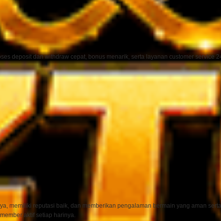
roses deposit dan withdraw cepat, bonus menarik, serta layanan customer service
rcaya, memiliki reputasi baik, dan memberikan pengalaman bermain yang aman se
member aktif setiap harinya.