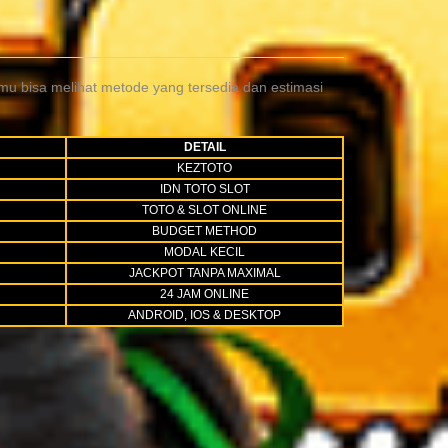
mu bisa melihat metode yang tersedia dan estimasi
DETAIL
KEZTOTO
IDN TOTO SLOT
TOTO & SLOT ONLINE
BUDGET METHOD
MODAL KECIL
JACKPOT TANPA MAXIMAL
24 JAM ONLINE
ANDROID, IOS & DESKTOP