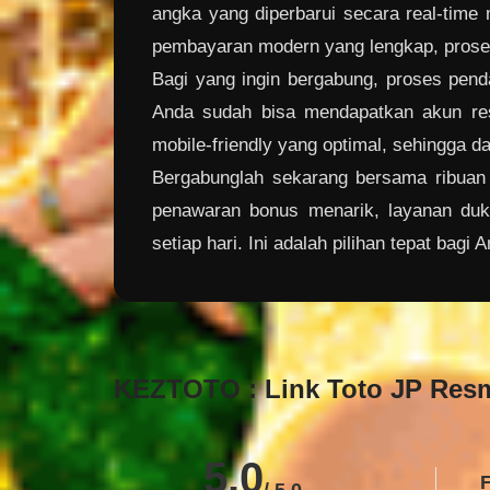
angka yang diperbarui secara real-tim
pembayaran modern yang lengkap, proses
Bagi yang ingin bergabung, proses penda
Anda sudah bisa mendapatkan akun resm
mobile-friendly yang optimal, sehingga d
Bergabunglah sekarang bersama ribua
penawaran bonus menarik, layanan duk
setiap hari. Ini adalah pilihan tepat bag
KEZTOTO : Link Toto JP Resmi
5.0