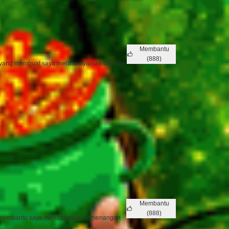
Membantu
(888)
pis yang membuat saya merasa nyaman bermain
Membantu
(888)
epat membantu saya mendapatkan kemenangan