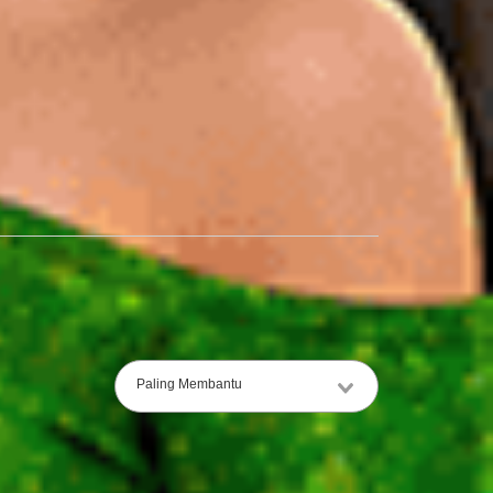
Paling Membantu