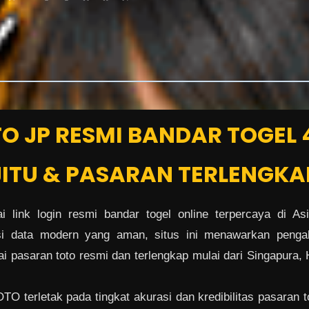
TO JP RESMI BANDAR TOGEL
JITU & PASARAN TERLENGKA
ink login resmi bandar togel online terpercaya di Asia
psi data modern yang aman, situs ini menawarkan peng
i pasaran toto resmi dan terlengkap mulai dari Singapura,
rletak pada tingkat akurasi dan kredibilitas pasaran toto