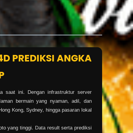
 4D PREDIKSI ANGKA
P
 saat ini. Dengan infrastruktur server
alaman bermain yang nyaman, adil, dan
 Hong Kong, Sydney, hingga pasaran lokal
 yang tinggi. Data result serta prediksi