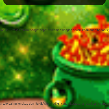
aik saat ini. Proses masuk sangat cepat dan aman dengan sistem keamanan berla
toto paling lengkap dan jitu di Asia. Prediksi yang akurat serta result yang c