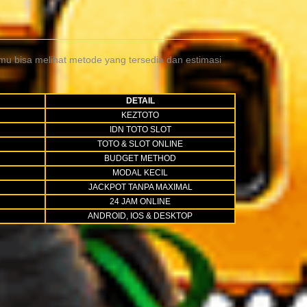
mu bisa melihat metode yang tersedia dan estimasi
DETAIL
KEZTOTO
IDN TOTO SLOT
TOTO & SLOT ONLINE
BUDGET METHOD
MODAL KECIL
JACKPOT TANPA MAXIMAL
24 JAM ONLINE
ANDROID, IOS & DESKTOP