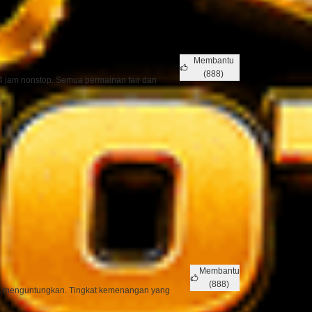
Membantu
(888)
 24 jam nonstop. Semua permainan fair dan
Membantu
(888)
rta menguntungkan. Tingkat kemenangan yang