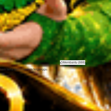
Membantu (888)
rmain lama tanpa merasa terganggu.