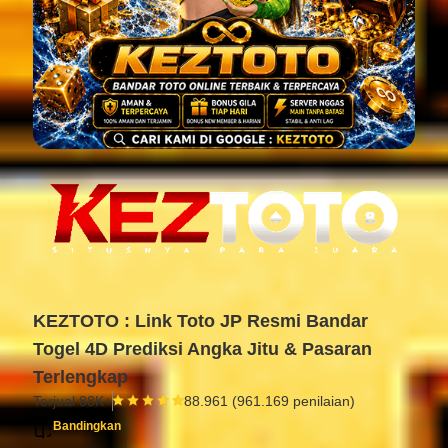
KEZTOTO : Link Toto JP Resmi Bandar
Togel 4D Prediksi Angka Jitu & Pasaran
Terlengkap
Terjual 88K+
88.961 (961.169 penilaian)
Bandingkan