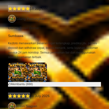
18 July 2026
Gilang Pamungkas
Game: Togel Online
Sumbawa
Keztoto menawarkan pasaran togel terlengkap, prediksi jitu, proses
deposit dan withdraw cepat, bonus menarik, serta layanan customer
service 24 jam nonstop. Semua permainan fair dan menggunakan
sistem keamanan terbaik.
Membantu (888)
16 July 2026
Anton Siagian