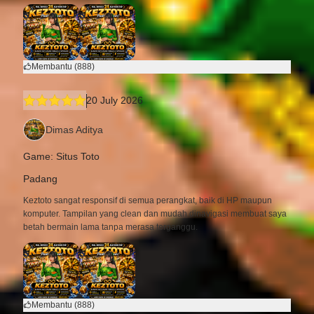
Membantu (888)
20 July 2026
Dimas Aditya
Game: Situs Toto
Padang
Keztoto sangat responsif di semua perangkat, baik di HP maupun
komputer. Tampilan yang clean dan mudah dinavigasi membuat saya
betah bermain lama tanpa merasa terganggu.
Membantu (888)