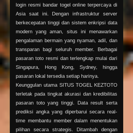
login resmi bandar togel online terpercaya di
Asia saat ini. Dengan infrastruktur server
berkecepatan tinggi dan sistem enkripsi data
modern yang aman, situs ini menawarkan
pengalaman bermain yang nyaman, adil, dan
transparan bagi seluruh member. Berbagai
pasaran toto resmi dan terlengkap mulai dari
Singapura, Hong Kong, Sydney, hingga
pasaran lokal tersedia setiap harinya.
Keunggulan utama SITUS TOGEL KEZTOTO
terletak pada tingkat akurasi dan kredibilitas
pasaran toto yang tinggi. Data result serta
prediksi angka yang diperbarui secara real-
time membantu member dalam menentukan
pilihan secara strategis. Ditambah dengan