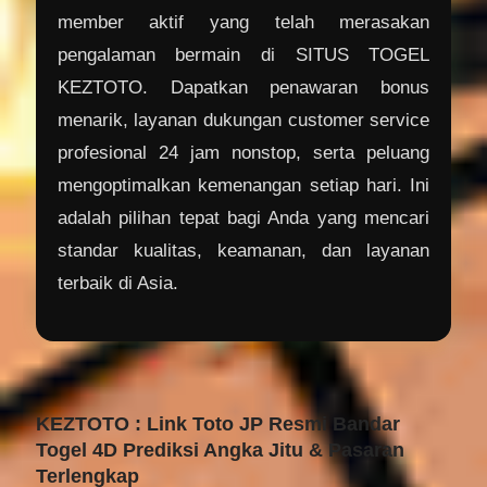
member aktif yang telah merasakan
pengalaman bermain di SITUS TOGEL
KEZTOTO. Dapatkan penawaran bonus
menarik, layanan dukungan customer service
profesional 24 jam nonstop, serta peluang
mengoptimalkan kemenangan setiap hari. Ini
adalah pilihan tepat bagi Anda yang mencari
standar kualitas, keamanan, dan layanan
terbaik di Asia.
KEZTOTO : Link Toto JP Resmi Bandar
Togel 4D Prediksi Angka Jitu & Pasaran
Terlengkap