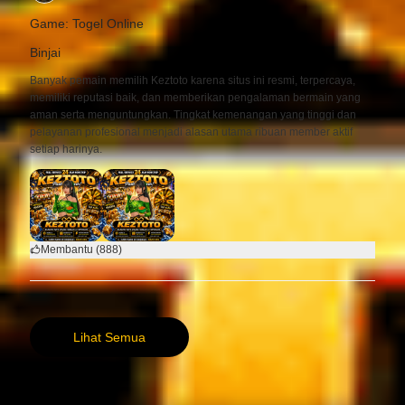
Game: Togel Online
Binjai
Banyak pemain memilih Keztoto karena situs ini resmi, terpercaya,
memiliki reputasi baik, dan memberikan pengalaman bermain yang
aman serta menguntungkan. Tingkat kemenangan yang tinggi dan
pelayanan profesional menjadi alasan utama ribuan member aktif
setiap harinya.
Membantu (888)
Lihat Semua