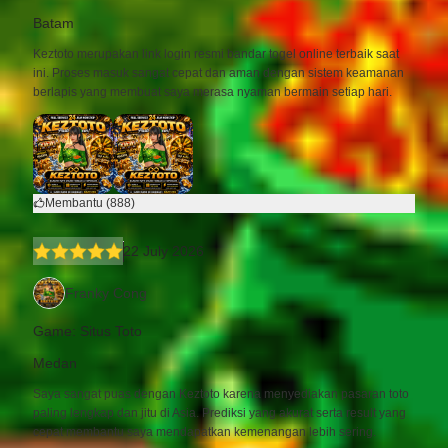
Batam
Keztoto merupakan link login resmi bandar togel online terbaik saat
ini. Proses masuk sangat cepat dan aman dengan sistem keamanan
berlapis yang membuat saya merasa nyaman bermain setiap hari.
Membantu (888)
22 July 2026
Franky Cong
Game: Situs Toto
Medan
Saya sangat puas dengan Keztoto karena menyediakan pasaran toto
paling lengkap dan jitu di Asia. Prediksi yang akurat serta result yang
cepat membantu saya mendapatkan kemenangan lebih sering.