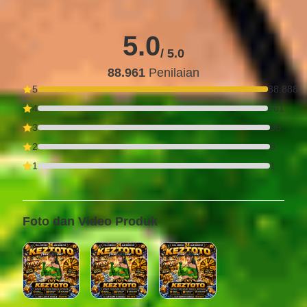
5.0
/ 5.0
88.961
Penilaian
5
88.888
4
961
3
96
2
9
1
1
Foto dan Video Produk